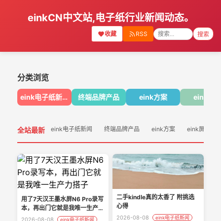
einkCN中文站,电子纸行业新闻动态。
收藏
RSS
搜索
分类浏览
eink电子纸新闻
终端品牌产品
eink方案
eink屏
eink电子纸新闻
终端品牌产品
eink方案
eink屏幕
全站最新
二手kindle真的太香了 附挑选
用了7天汉王墨水屏N6 Pro录写
心得
本，再出门它就是我唯一生产力
搭子
2026-08-08
eink电子纸新闻
2026-08-08
eink电子纸新闻