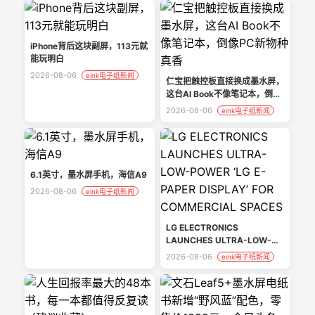
iPhone背后这块副屏，113元就
能玩明白
2026-08-06
eink电子纸新闻
仁宝把触控板直接换成墨水屏，
这台AI Book不像笔记本，倒像
PC新物种真香
2026-08-06
eink电子纸新闻
6.1英寸，墨水屏手机，海信A9
2026-08-06
eink电子纸新闻
LG ELECTRONICS
LAUNCHES ULTRA-LOW-
POWER ‘LG E-PAPER
2026-08-06
eink电子纸新闻
DISPLAY’ FOR COMMERCIAL
SPACES