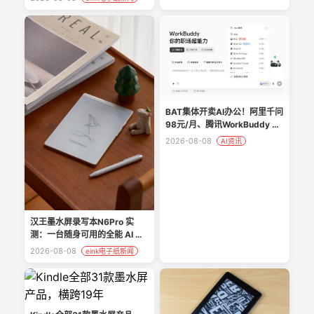
BAT集体开卖AI办公！阿里千问
98元/月、腾讯WorkBuddy 99
元、字节豆包68元，三国杀正
2026-08-08
AI资讯
式开打！
汉王墨水屏录写本N6Pro 实
测：一台随身可用的全能 AI 数
字文具！
2026-08-08
eink电子纸新闻