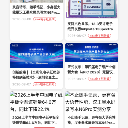
录音转写，随手笔记，小身板大
能量汉王墨水屏录写本N6Pro实
测
2026-08-08
eink电子纸新闻
支持六色显示，13.3英寸电子
纸开发板Inkplate 13Spectra
上线众筹
2026-08-07
eink电子纸新闻
正式发布｜第四届电子纸产业创
新大会（ePIC 2026）完整议
创新故事 | 《全彩色电子纸局部
程
特效刷新技术》-深圳金亚太科
2026-08-07
eink电子纸新闻
技有限公司
2026-08-07
eink电子纸新闻
2026上半年中国电子纸平板全
不止随手记录，更有强大语音性
渠道销量64.6万台，同比下降
能，汉王墨水屏录写本N6Pro实
22.1%
测分享