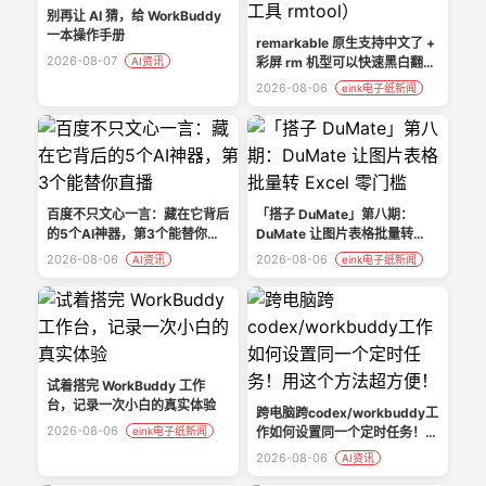
别再让 AI 猜，给 WorkBuddy
一本操作手册
remarkable 原生支持中文了 +
2026-08-07
AI资讯
彩屏 rm 机型可以快速黑白翻页
（需额外工具 rmtool）
2026-08-06
eink电子纸新闻
百度不只文心一言：藏在它背后
「搭子 DuMate」第八期：
的5个AI神器，第3个能替你直
DuMate 让图片表格批量转
播
Excel 零门槛
2026-08-06
2026-08-06
AI资讯
eink电子纸新闻
试着搭完 WorkBuddy 工作
台，记录一次小白的真实体验
跨电脑跨codex/workbuddy工
2026-08-06
eink电子纸新闻
作如何设置同一个定时任务！用
这个方法超方便！
2026-08-06
AI资讯