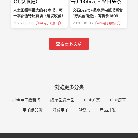
人生回报率最大的48本书，每
文石Leaf5+墨水屏电纸书新增
一本都值得反复读（建议收藏）
“野风蓝”配色，零售价1899元 -
今日头条
2026-08-06
2026-08-05
eink电子纸新闻
eink电子纸新闻
查看更多文章
浏览更多分类
eink电子纸新闻
终端品牌产品
eink方案
eink屏幕
电子纸品牌
消费电子
AI资讯
产品开发