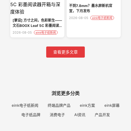
不到7.8mm？墨水屏新机官
宣，下月发布
2026-08-05
eink电子纸新闻
[掌设] 方寸之间，色彩新生——
文石BOOX Leaf 5C 彩墨阅读
器开箱与深度体验
2026-08-05
eink电子纸新闻
查看更多文章
浏览更多分类
eink电子纸新闻
终端品牌产品
eink方案
eink屏幕
电子纸品牌
消费电子
AI资讯
产品开发