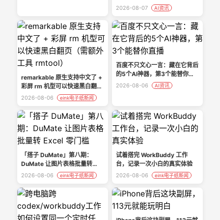
2026-08-07
AI资讯
百度不只文心一言：藏在它背后
的5个AI神器，第3个能替你直
remarkable 原生支持中文了 +
播
2026-08-06
彩屏 rm 机型可以快速黑白翻页
AI资讯
（需额外工具 rmtool）
2026-08-06
eink电子纸新闻
「搭子 DuMate」第八期：
试着搭完 WorkBuddy 工作
DuMate 让图片表格批量转
台，记录一次小白的真实体验
Excel 零门槛
2026-08-06
2026-08-06
eink电子纸新闻
eink电子纸新闻