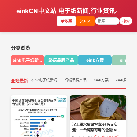
einkCN中文站,电子纸新闻,行业资讯。
收藏
RSS
搜索
分类浏览
eink电子纸新闻
终端品牌产品
eink方案
eink屏
eink电子纸新闻
终端品牌产品
eink方案
eink屏幕
全站最新
汉王墨水屏录写本N6Pro 实
测：一台随身可用的全能 AI 数
字文具！