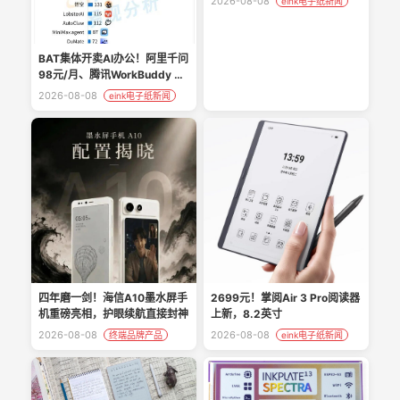
2026-08-08
eink电子纸新闻
BAT集体开卖AI办公！阿里千问
98元/月、腾讯WorkBuddy 99
元、字节豆包68元，三国杀正
2026-08-08
eink电子纸新闻
式开打！
四年磨一剑！海信A10墨水屏手
2699元！掌阅Air 3 Pro阅读器
机重磅亮相，护眼续航直接封神
上新，8.2英寸
2026-08-08
2026-08-08
终端品牌产品
eink电子纸新闻