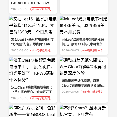
LAUNCHES ULTRA-LOW-
POWER ‘LG E-PAPER
2026-08-06
eink电子纸新闻
DISPLAY’ FOR COMMERCIAL
SPACES
文石Leaf5+墨水屏电纸书新增
InkLeaf双屏电纸书创始价489
“野风蓝”配色，零售价1899元 -
美元，原价999美元本月发货
今日头条
2026-08-05
2026-08-05
eink电子纸新闻
eink电子纸新闻
通勤出差无纸化阅读，汉王
Clear7锦鲤墨水屏阅读器深度
汉王Clear7锦鲤黑色版电纸书
体验
2026-08-05
上手：底色更白、灯光更好了！
eink电子纸新闻
KPW6还剩什么优势？
2026-08-05
eink电子纸新闻