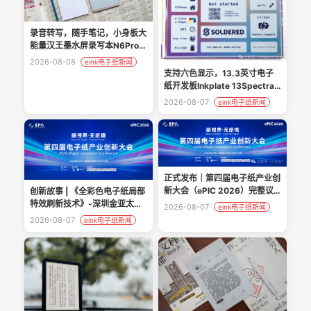
录音转写，随手笔记，小身板大
能量汉王墨水屏录写本N6Pro实
测
2026-08-08
eink电子纸新闻
支持六色显示，13.3英寸电子
纸开发板Inkplate 13Spectra
上线众筹
2026-08-07
eink电子纸新闻
正式发布｜第四届电子纸产业创
新大会（ePIC 2026）完整议
创新故事 | 《全彩色电子纸局部
程
特效刷新技术》-深圳金亚太科
2026-08-07
eink电子纸新闻
技有限公司
2026-08-07
eink电子纸新闻