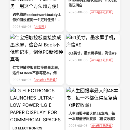
iPhone背后这块副屏，113元就
能玩明白
2026-08-06
eink电子纸新闻
跨电脑跨codex/workbuddy工
作如何设置同一个定时任务！用
这个方法超方便！
2026-08-06
AI资讯
6.1英寸，墨水屏手机，海信A9
2026-08-06
eink电子纸新闻
仁宝把触控板直接换成墨水屏，
这台AI Book不像笔记本，倒像
PC新物种真香
2026-08-06
eink电子纸新闻
人生回报率最大的48本书，每
一本都值得反复读（建议收藏）
2026-08-06
eink电子纸新闻
LG ELECTRONICS