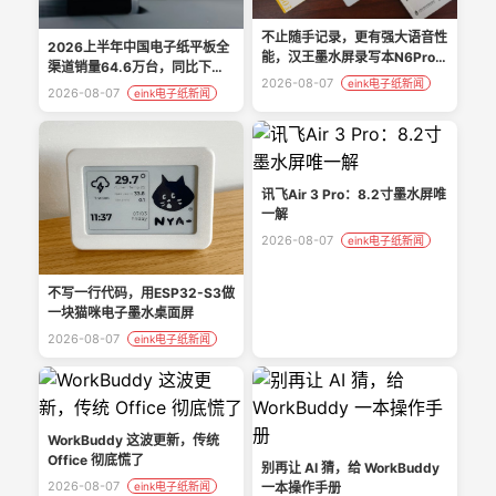
不止随手记录，更有强大语音性
2026上半年中国电子纸平板全
能，汉王墨水屏录写本N6Pro实
渠道销量64.6万台，同比下降
测分享
2026-08-07
eink电子纸新闻
22.1%
2026-08-07
eink电子纸新闻
讯飞Air 3 Pro：8.2寸墨水屏唯
一解
2026-08-07
eink电子纸新闻
不写一行代码，用ESP32-S3做
一块猫咪电子墨水桌面屏
2026-08-07
eink电子纸新闻
WorkBuddy 这波更新，传统
Office 彻底慌了
别再让 AI 猜，给 WorkBuddy
2026-08-07
eink电子纸新闻
一本操作手册