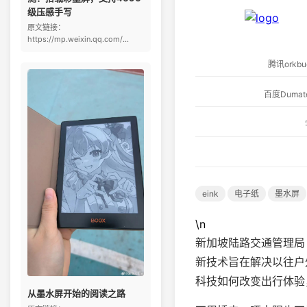
级压感手写
原文链接：
https://mp.weixin.qq.com/...
腾讯ork
百度Dum
eink
电子纸
墨水屏
\n
新加坡陆路交通管理局
新技术旨在解决以往户
科技如何改变出行体验
从墨水屏开始的阅读之路