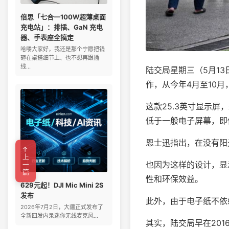
倍思「七合一100W超薄桌面
充电站」：排插、GaN 充电
器、手表座全搞定
哈喽大家好，我还是那个宁愿把钱
砸在桌搭细节上、也不想再跟插
线...
陆交局星期三（5月1
作，从今年4月至10月
这款25.3英寸显示屏
低于一般电子屏幕，即
恩士迅指出，在没有阳
←上一篇
也因为这样的设计，显
性和环保效益。
629元起！DJI Mic Mini 2S
发布
此外，由于电子纸不依
2026年7月2日，大疆正式发布了
全新四发内录迷你无线麦克风...
其实，陆交局早在20