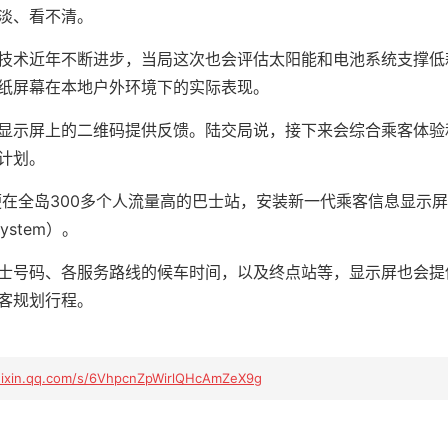
淡、看不清。
技术近年不断进步，当局这次也会评估太阳能和电池系统支撑低
纸屏幕在本地户外环境下的实际表现。
显示屏上的二维码提供反馈。陆交局说，接下来会综合乘客体验
计划。
便在全岛300多个人流量高的巴士站，安装新一代乘客信息显示屏（Pa
y System）。
士号码、各服务路线的候车时间，以及终点站等，显示屏也会提
客规划行程。
eixin.qq.com/s/6VhpcnZpWirlQHcAmZeX9g