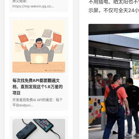
不用插电、晒太阳也不
原文链接：
https://mp.weixin.qq.co...
示屏，不仅可全天24
每次找免费API都要翻遍文
档，直到发现这个1.6万星的
项目
开发者找免费AI API的痛苦：每个
平台endpoi...