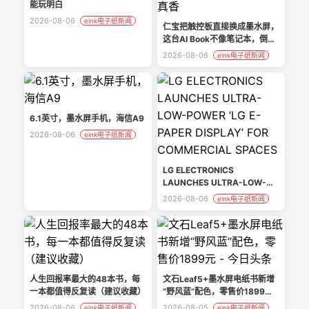
能玩明白
2026-08-06
eink电子纸新闻
仁宝把触控板直接换成墨水屏，
这台AI Book不像笔记本，倒像
PC新物种真香
2026-08-06
eink电子纸新闻
6.1英寸，墨水屏手机，海信A9
2026-08-06
eink电子纸新闻
LG ELECTRONICS
LAUNCHES ULTRA-LOW-
POWER ‘LG E-PAPER
2026-08-06
eink电子纸新闻
DISPLAY’ FOR COMMERCIAL
SPACES
人生回报率最大的48本书，每
文石Leaf5+墨水屏电纸书新增
一本都值得反复读（建议收藏）
“野风蓝”配色，零售价1899元 -
今日头条
2026-08-06
2026-08-05
eink电子纸新闻
eink电子纸新闻