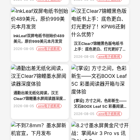
InkLeaf双屏电纸书创始价489
美元，原价999美元本月发货
汉王Clear7锦鲤黑色版电纸书
2026-08-05
eink电子纸新闻
上手：底色更白、灯光更好了！
KPW6还剩什么优势？
2026-08-05
eink电子纸新闻
通勤出差无纸化阅读，汉王
Clear7锦鲤墨水屏阅读器深度
[掌设] 方寸之间，色彩新生——
体验
2026-08-05
eink电子纸新闻
文石BOOX Leaf 5C 彩墨阅读
器开箱与深度体验
2026-08-05
eink电子纸新闻