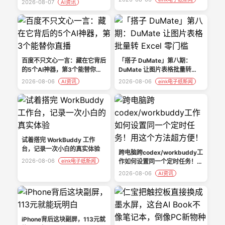
2026-08-07
AI资讯
百度不只文心一言：藏在它背后
「搭子 DuMate」第八期：
的5个AI神器，第3个能替你直
DuMate 让图片表格批量转
播
Excel 零门槛
2026-08-06
2026-08-06
AI资讯
eink电子纸新闻
试着搭完 WorkBuddy 工作
台，记录一次小白的真实体验
跨电脑跨codex/workbuddy工
2026-08-06
eink电子纸新闻
作如何设置同一个定时任务！用
这个方法超方便！
2026-08-06
AI资讯
iPhone背后这块副屏，113元就