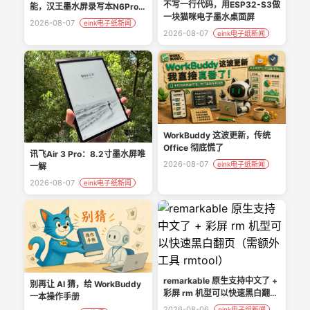
不写一行代码，用ESP32-S3做
能，汉王墨水屏录写本N6Pro实
一块猫咪电子墨水桌面屏
测分享
2026-08-07
eink电子纸新闻
2026-08-07
eink电子纸新闻
WorkBuddy 这波更新，传统
Office 彻底慌了
讯飞Air 3 Pro：8.2寸墨水屏唯
2026-08-07
eink电子纸新闻
一解
2026-08-07
eink电子纸新闻
remarkable 原生支持中文了 +
别再让 AI 猜，给 WorkBuddy
彩屏 rm 机型可以快速黑白翻页
一本操作手册
（需额外工具 rmtool）
2026-08-06
eink电子纸新闻