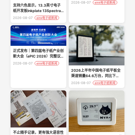
技有限公司
2026-08-07
eink电子纸新闻
支持六色显示，13.3英寸电子
纸开发板Inkplate 13Spectra
上线众筹
2026-08-07
eink电子纸新闻
正式发布｜第四届电子纸产业创
新大会（ePIC 2026）完整议
程
2026-08-07
eink电子纸新闻
2026上半年中国电子纸平板全
渠道销量64.6万台，同比下降
22.1%
2026-08-07
eink电子纸新闻
不止随手记录，更有强大语音性