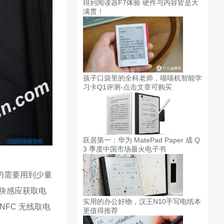
得到阅读器F7体验 硬件与内容皆是大
满贯！
孩子口袋里的全科老师，喵喵机智能学
习卡Q1评测-点击文章可购买
跃居第一：华为 MatePad Paper 成 Q
3 季度中国市场最火电子书
仍需要用到少量
模块感应获取电
实用的办公好物，汉王N10手写电纸本
FC 无线取电
更值得推荐