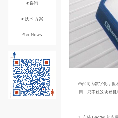
⊕咨询
⊕技术|方案
⊕enNews
虽然同为数字化，但
用，只不过这块登机
安装 Bagtag 的