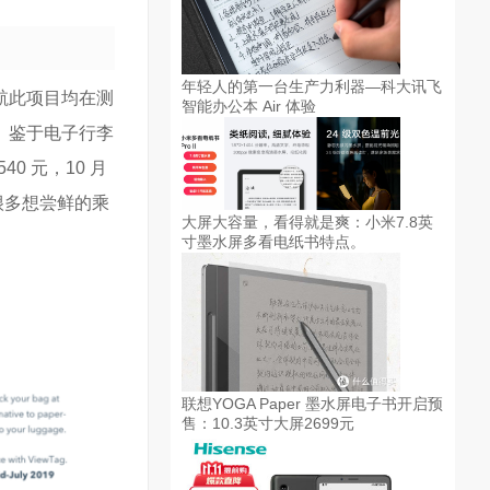
年轻人的第一台生产力利器—科大讯飞
航此项目均在测
智能办公本 Air 体验
。鉴于电子行李
0 元，10 月
退很多想尝鲜的乘
大屏大容量，看得就是爽：小米7.8英
寸墨水屏多看电纸书特点。
联想YOGA Paper 墨水屏电子书开启预
售：10.3英寸大屏2699元