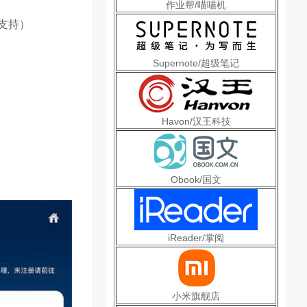
作业帮/喵喵机
支持）
Supernote/超级笔记
Havon/汉王科技
Obook/国文
iReader/掌阅
小米旗舰店