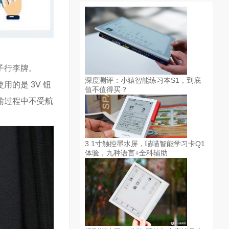
子行李牌。
深度测评：小猿智能练习本S1，到底
用的是 3V 钮
值不值得买？
输过程中不受航
3.1寸触控墨水屏，喵喵智能学习卡Q1
体验，九种语言+全科辅助