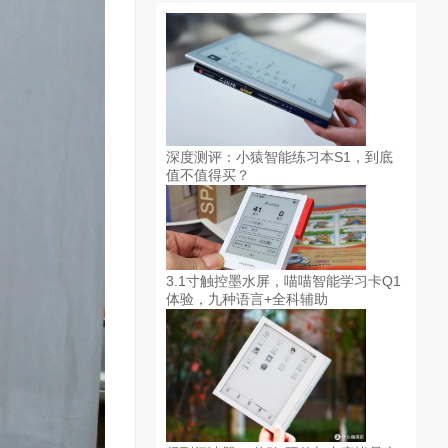
深度测评：小猿智能练习本S1，到底
值不值得买？
3.1寸触控墨水屏，喵喵智能学习卡Q1
体验，九种语言+全科辅助