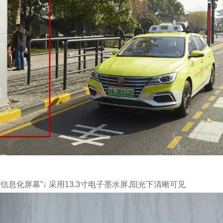
“信息化屏幕”↓ 采用13.3寸电子墨水屏,阳光下清晰可见