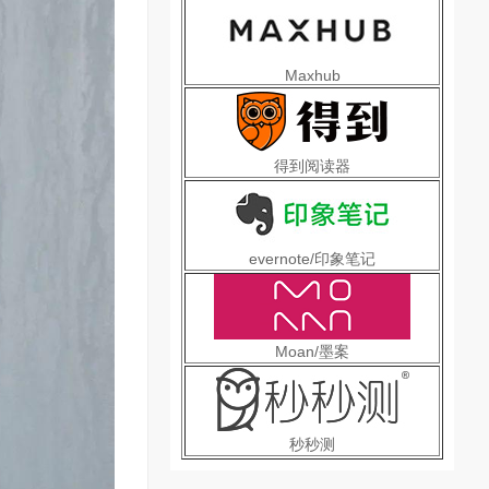
Maxhub
得到阅读器
evernote/印象笔记
Moan/墨案
秒秒测