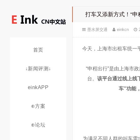
打车又添新方式！“申
墨水屏交通
einkcn
今天，上海市出租车统一
首页
↓新闻评测↓
“申程出行”是由上海市
台。
该平台通过线上线
einkAPP
车”功能
⊕方案
⊕论坛
为满足不同人群的叫车需求