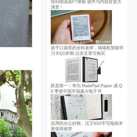
得到阅读器F7体验 硬件与内容皆是大
满贯！
孩子口袋里的全科老师，喵喵机智能学
习卡Q1评测-点击文章可购买
跃居第一：华为 MatePad Paper 成 Q
3 季度中国市场最火电子书
实用的办公好物，汉王N10手写电纸本
更值得推荐