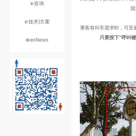
⊕咨询
固
⊕技术|方案
乘客有叫车需求时，可至
只要按下“呼叫
⊕enNews