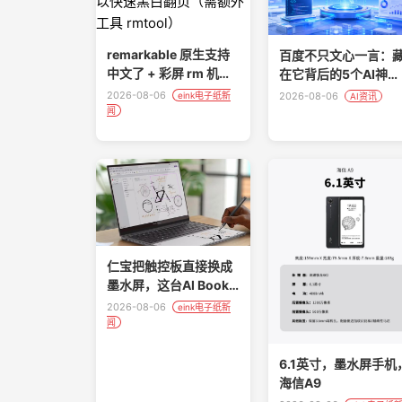
remarkable 原生支持
百度不只文心一言：
中文了 + 彩屏 rm 机型
在它背后的5个AI神
可以快速黑白翻页（需
器，第3个能替你直播
2026-08-06
2026-08-06
eink电子纸新
AI资讯
额外工具 rmtool）
闻
仁宝把触控板直接换成
墨水屏，这台AI Book
不像笔记本，倒像PC新
2026-08-06
eink电子纸新
物种真香
闻
6.1英寸，墨水屏手机
海信A9