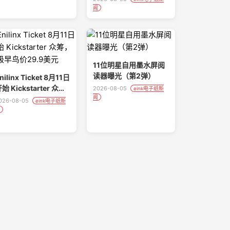
闻
11位明星自用墨水屏阅
读器曝光（第2弹）
nilinx Ticket 8月11日
始 Kickstarter 众
2026-08-05
eink电子纸新
闻
筹，超级早鸟价29.9美
026-08-05
eink电子纸新
元