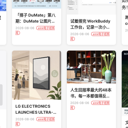
「搭子 DuMate」第八
藏
期：DuMate 让图片表
试着搭完 WorkBuddy
c
格批量转 Excel 零门槛
工作台，记录一次小白
2026-08-06
eink电子纸新
2
的真实体验
闻
2026-08-06
eink电子纸新
闻
人生回报率最大的48本
书，每一本都值得反复
读（建议收藏）
2026-08-06
eink电子纸新
LG ELECTRONICS
闻
LAUNCHES ULTRA-
，
LOW-POWER ‘LG E-
2026-08-06
eink电子纸新
PAPER DISPLAY’ FOR
闻