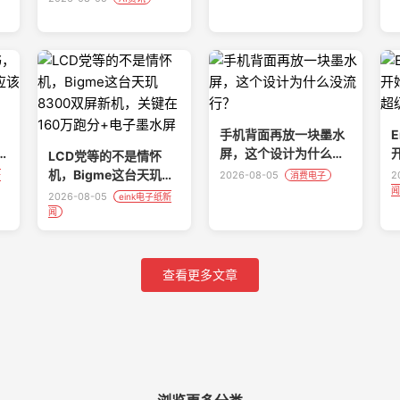
，
手机背面再放一块墨水
E
应
屏，这个设计为什么没
开
LCD党等的不是情怀
？
流行？
机，Bigme这台天玑
2026-08-05
2
新
消费电子
闻
8300双屏新机，关键
2026-08-05
eink电子纸新
在160万跑分+电子墨
闻
水屏
查看更多文章