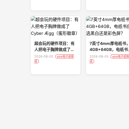
超会玩的硬件项目：有
7英寸4mm厚电纸书
人把电子胸牌做成了
4GB+64GB，电纸书
Cyber Ægg（蛋形徽
该选黑白还是彩色屏
2026-08-05
2026-08-05
eink电子纸新
eink电子纸
章）
闻
闻