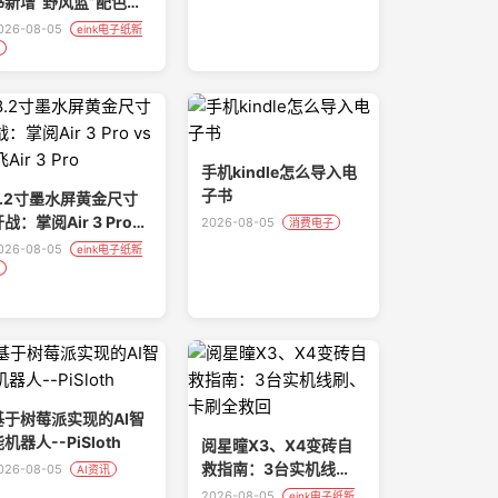
书新增“野风蓝”配色，
售价1899元 - 今日头
026-08-05
eink电子纸新
条
手机kindle怎么导入电
子书
8.2寸墨水屏黄金尺寸
战：掌阅Air 3 Pro
2026-08-05
消费电子
s 讯飞Air 3 Pro
026-08-05
eink电子纸新
基于树莓派实现的AI智
机器人--PiSloth
阅星曈X3、X4变砖自
救指南：3台实机线
026-08-05
AI资讯
刷、卡刷全救回
2026-08-05
eink电子纸新