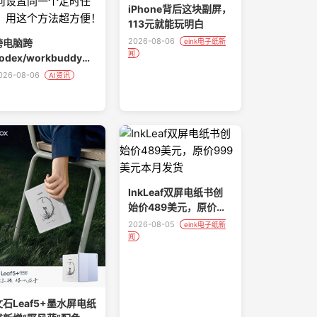
iPhone背后这块副屏，
113元就能玩明白
2026-08-06
跨电脑跨
eink电子纸新
闻
odex/workbuddy工
作如何设置同一个定时
026-08-06
AI资讯
任务！用这个方法超方
便！
InkLeaf双屏电纸书创
始价489美元，原价
999美元本月发货
2026-08-05
eink电子纸新
闻
文石Leaf5+墨水屏电纸