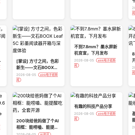
新
COMMERCIAL
零
2
SPACES
闻
不到7.8mm？墨水屏新
机官宣，下月发布
，
屏
开
2026-08-05
[掌设] 方寸之间，色彩
eink电子纸新
闻
v
新生——文石BOOX
2
新
闻
Leaf 5C 彩墨阅读器开
2026-08-05
eink电子纸新
箱与深度体验
闻
有趣的科技产品分享
e
2026-08-05
eink电子纸新
闻
能
200块给爸妈做了个AI
相框：能唠嗑、能提醒
2
新
吃药，全套开源
2026-08-05
AI资讯