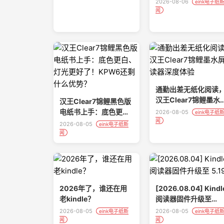
2026-08-06
eink电子纸
闻
通勤出差无纸化阅读
汉王Clear7锦鲤墨水
汉王Clear7锦鲤黑色版
阅读器深度体验
电纸书上手：底色更
2026-08-05
eink电子纸
闻
白、灯光更好了！
2026-08-05
eink电子纸新
KPW6还剩什么优势？
闻
2026年了，谁还在用
[2026.08.04] Kindl
老kindle？
阅读器固件升级至
5.19.6
2026-08-05
2026-08-05
eink电子纸新
eink电子纸
闻
闻