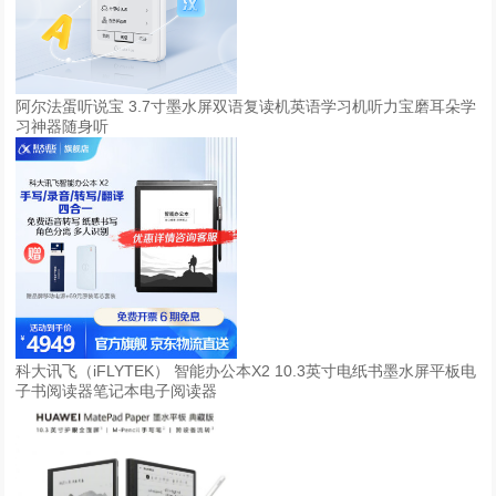
阿尔法蛋听说宝 3.7寸墨水屏双语复读机英语学习机听力宝磨耳朵学
习神器随身听
科大讯飞（iFLYTEK） 智能办公本X2 10.3英寸电纸书墨水屏平板电
子书阅读器笔记本电子阅读器