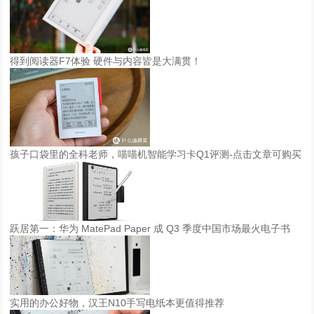
得到阅读器F7体验 硬件与内容皆是大满贯！
孩子口袋里的全科老师，喵喵机智能学习卡Q1评测-点击文章可购买
跃居第一：华为 MatePad Paper 成 Q3 季度中国市场最火电子书
实用的办公好物，汉王N10手写电纸本更值得推荐