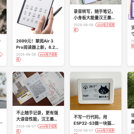
录音转写，随手笔记，
小身板大能量汉王墨水
屏录写本N6Pro实测
2026-08-08
eink电子纸新
闻
I
0
2699元！掌阅Air 3
2
闻
，
Pro阅读器上新，8.2英
寸
2026-08-08
品
eink电子纸新
闻
不止随手记录，更有强
讯
不写一行代码，用
大语音性能，汉王墨水
6
ESP32-S3做一块猫咪
屏录写本N6Pro实测分
2026-08-07
eink电子纸新
%
电子墨水桌面屏
2
2026-08-07
eink电子纸新
享
闻