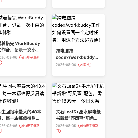
着搭完 WorkBuddy
工作台，记录一次小白
跨电脑跨
的真实体验
codex/workbuddy工
026-08-06
eink电子纸新
作如何设置同一个定时
2026-08-06
AI资讯
任务！用这个方法超方
便！
人生回报率最大的48本
文石Leaf5+墨水屏电纸
书，每一本都值得反复
书新增“野风蓝”配色，
读（建议收藏）
零售价1899元 - 今日头
026-08-06
2026-08-05
eink电子纸新
eink电子纸新
条
闻