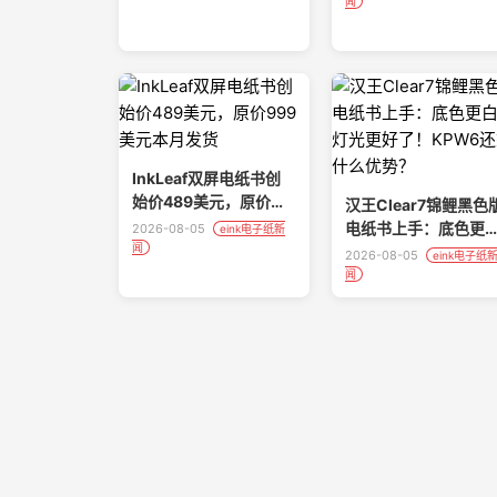
物种真香
闻
InkLeaf双屏电纸书创
始价489美元，原价
汉王Clear7锦鲤黑色
999美元本月发货
电纸书上手：底色更
2026-08-05
eink电子纸新
闻
白、灯光更好了！
2026-08-05
eink电子纸
KPW6还剩什么优势
闻