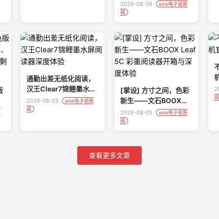
LOW-POWER ‘LG E-
2026-08-06
eink电子纸新
PAPER DISPLAY’ FOR
闻
COMMERCIAL
SPACES
通勤出差无纸化阅读，
汉王Clear7锦鲤墨水屏
2
版
[掌设] 方寸之间，色彩
闻
阅读器深度体验
新生——文石BOOX
2026-08-05
eink电子纸新
闻
Leaf 5C 彩墨阅读器开
2026-08-05
新
eink电子纸新
？
箱与深度体验
闻
查看更多文章