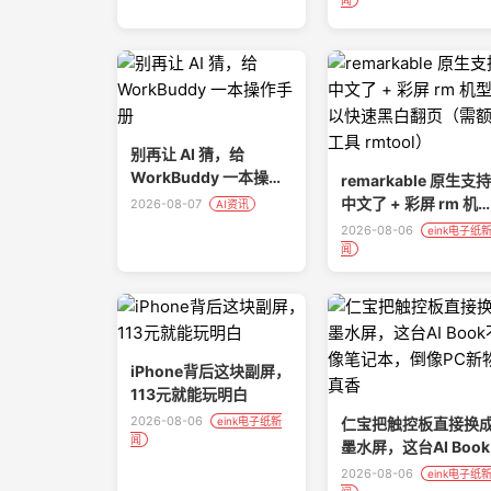
别再让 AI 猜，给
WorkBuddy 一本操作
remarkable 原生支持
手册
中文了 + 彩屏 rm 机
2026-08-07
AI资讯
可以快速黑白翻页（
2026-08-06
eink电子纸
额外工具 rmtool）
闻
iPhone背后这块副屏，
113元就能玩明白
2026-08-06
eink电子纸新
仁宝把触控板直接换
闻
墨水屏，这台AI Book
不像笔记本，倒像PC
2026-08-06
eink电子纸