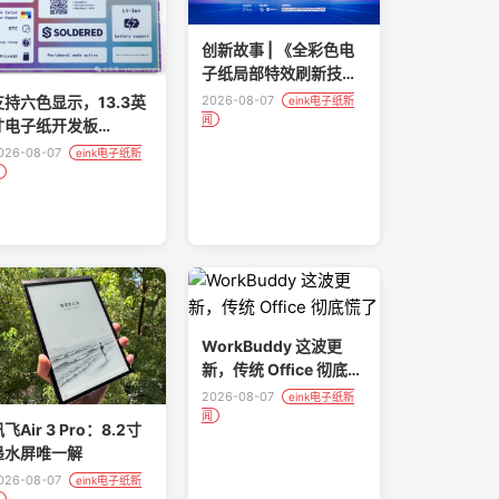
创新故事 | 《全彩色电
子纸局部特效刷新技
术》-深圳金亚太科技有
2026-08-07
支持六色显示，13.3英
eink电子纸新
限公司
闻
寸电子纸开发板
nkplate 13Spectra上
026-08-07
eink电子纸新
线众筹
WorkBuddy 这波更
新，传统 Office 彻底慌
了
2026-08-07
eink电子纸新
闻
飞Air 3 Pro：8.2寸
墨水屏唯一解
026-08-07
eink电子纸新