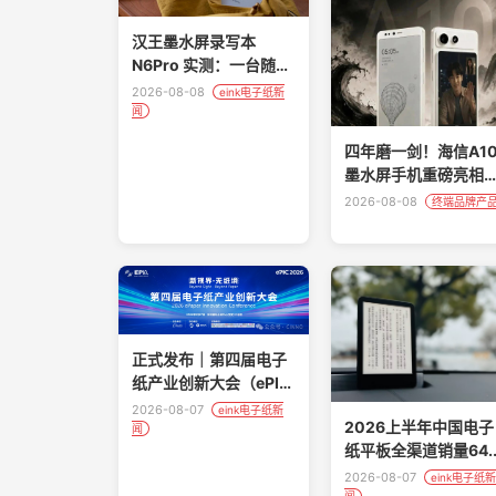
汉王墨水屏录写本
N6Pro 实测：一台随身
可用的全能 AI 数字文
2026-08-08
eink电子纸新
具！
闻
四年磨一剑！海信A1
墨水屏手机重磅亮相
护眼续航直接封神
2026-08-08
终端品牌产
正式发布｜第四届电子
纸产业创新大会（ePIC
2026）完整议程
2026-08-07
eink电子纸新
2026上半年中国电子
闻
纸平板全渠道销量64.
万台，同比下降22.1
2026-08-07
eink电子纸新
闻