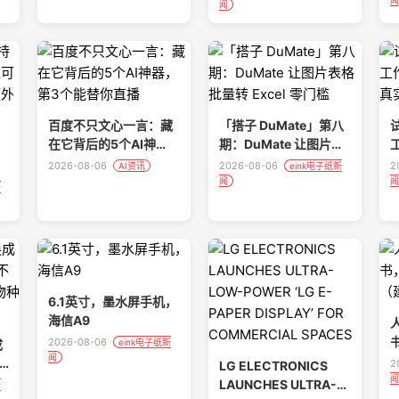
闻
闻
百度不只文心一言：藏
「搭子 DuMate」第八
试
在它背后的5个AI神
期：DuMate 让图片表
器，第3个能替你直播
格批量转 Excel 零门槛
型
2026-08-06
2026-08-06
2
AI资讯
eink电子纸新
闻
闻
需
新
6.1英寸，墨水屏手机，
海信A9
2026-08-06
成
eink电子纸新
闻
2
LG ELECTRONICS
闻
新
LAUNCHES ULTRA-
新