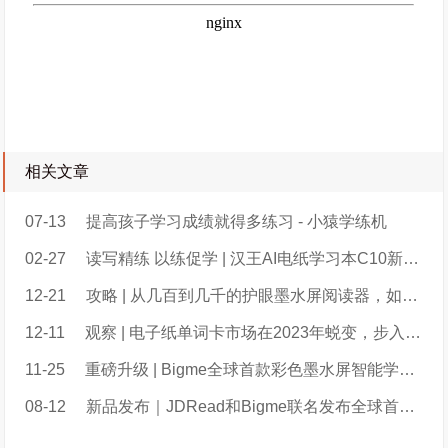
相关文章
07-13
提高孩子学习成绩就得多练习 - 小猿学练机
02-27
读写精练 以练促学 | 汉王AI电纸学习本C10新品上市
12-21
攻略 | 从几百到几千的护眼墨水屏阅读器，如何给孩子选？
12-11
观察 | 电子纸单词卡市场在2023年蜕变，步入2.0阶段；百词斩超过喵喵机暂列第一
11-25
重磅升级 | Bigme全球首款彩色墨水屏智能学练本B2重磅升级新增大量实用功能
08-12
新品发布｜JDRead和Bigme联名发布全球首款彩色墨水屏智能学练本B2