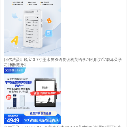
阿尔法蛋听说宝 3.7寸墨水屏双语复读机英语学习机听力宝磨耳朵学
习神器随身听