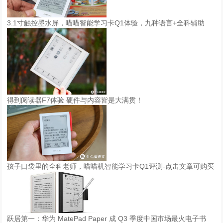
3.1寸触控墨水屏，喵喵智能学习卡Q1体验，九种语言+全科辅助
得到阅读器F7体验 硬件与内容皆是大满贯！
孩子口袋里的全科老师，喵喵机智能学习卡Q1评测-点击文章可购买
跃居第一：华为 MatePad Paper 成 Q3 季度中国市场最火电子书