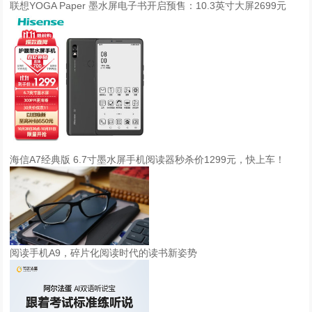
联想YOGA Paper 墨水屏电子书开启预售：10.3英寸大屏2699元
海信A7经典版 6.7寸墨水屏手机阅读器秒杀价1299元，快上车！
阅读手机A9，碎片化阅读时代的读书新姿势