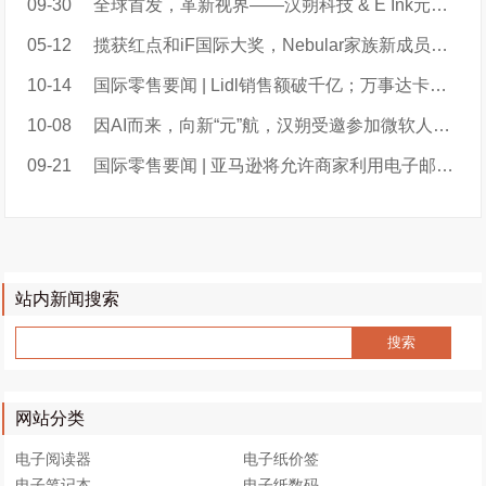
09-30
全球首发，革新视界——汉朔科技 & E Ink元太科技焕彩力作亮相永旺中国长沙新店
05-12
揽获红点和iF国际大奖，Nebular家族新成员再现科技与工艺美学新高度
10-14
国际零售要闻 | Lidl销售额破千亿；万事达卡推出新支付技术；Uber Eats测试送货机器人；Casino推出老年人折扣；
10-08
因AI而来，向新“元”航，汉朔受邀参加微软人工智能和物联网实验室三周年庆典
09-21
国际零售要闻 | 亚马逊将允许商家利用电子邮件营销；沃尔玛推出虚拟试衣服务；家乐福为六个国家进行集中采购...
站内新闻搜索
网站分类
电子阅读器
电子纸价签
电子笔记本
电子纸数码