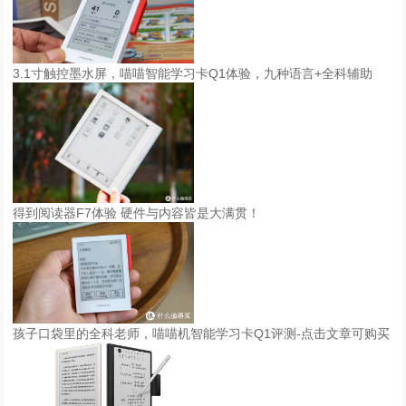
3.1寸触控墨水屏，喵喵智能学习卡Q1体验，九种语言+全科辅助
得到阅读器F7体验 硬件与内容皆是大满贯！
孩子口袋里的全科老师，喵喵机智能学习卡Q1评测-点击文章可购买