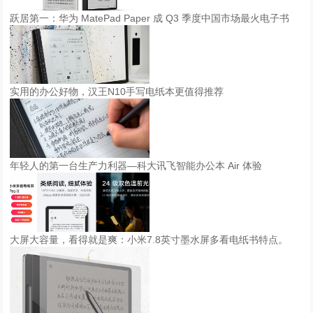
跃居第一：华为 MatePad Paper 成 Q3 季度中国市场最火电子书
实用的办公好物，汉王N10手写电纸本更值得推荐
年轻人的第一台生产力利器—科大讯飞智能办公本 Air 体验
大屏大容量，看得就是爽：小米7.8英寸墨水屏多看电纸书特点。