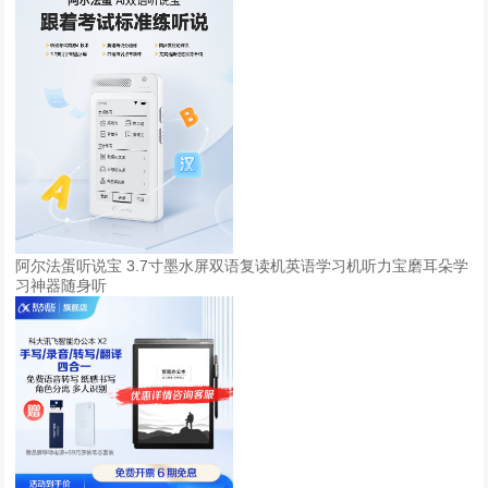
阿尔法蛋听说宝 3.7寸墨水屏双语复读机英语学习机听力宝磨耳朵学
习神器随身听