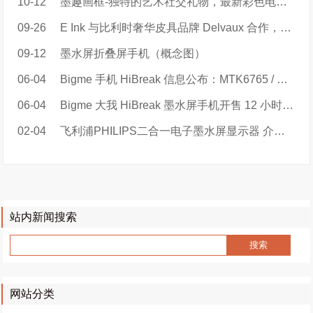
10-12
墨趣画框-独特的艺术社交礼物，最新彩色电子纸智能画框
09-26
E Ink 与比利时奢华皮具品牌 Delvaux 合作，推出巴黎时装周限量手袋
09-12
墨水屏折叠屏手机（概念图）
06-04
Bigme 手机 HiBreak 信息公布：MTK6765 / 天玑 900，219 美元起
06-04
Bigme 大我 HiBreak 墨水屏手机开售 12 小时总销量超 880 单
02-04
飞利浦PHILIPS二合一电子墨水屏显示器 介绍视频
站内新闻搜索
网站分类