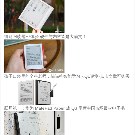
得到阅读器F7体验 硬件与内容皆是大满贯！
孩子口袋里的全科老师，喵喵机智能学习卡Q1评测-点击文章可购买
跃居第一：华为 MatePad Paper 成 Q3 季度中国市场最火电子书