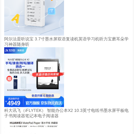
阿尔法蛋听说宝 3.7寸墨水屏双语复读机英语学习机听力宝磨耳朵学
习神器随身听
科大讯飞（iFLYTEK） 智能办公本X2 10.3英寸电纸书墨水屏平板电
子书阅读器笔记本电子阅读器