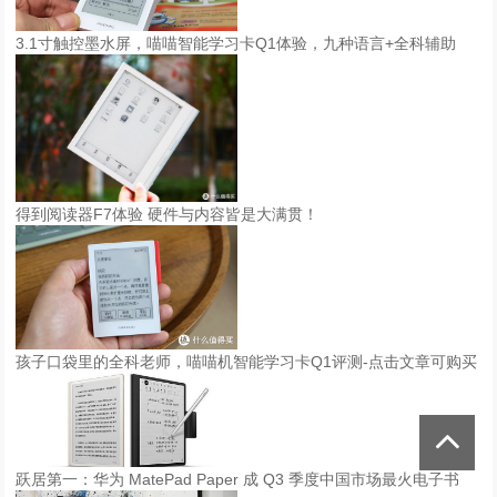
3.1寸触控墨水屏，喵喵智能学习卡Q1体验，九种语言+全科辅助
得到阅读器F7体验 硬件与内容皆是大满贯！
孩子口袋里的全科老师，喵喵机智能学习卡Q1评测-点击文章可购买
跃居第一：华为 MatePad Paper 成 Q3 季度中国市场最火电子书