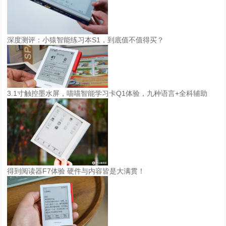
深度测评：小猿智能练习本S1，到底值不值得买？
3.1寸触控墨水屏，喵喵智能学习卡Q1体验，九种语言+全科辅助
得到阅读器F7体验 硬件与内容皆是大满贯！