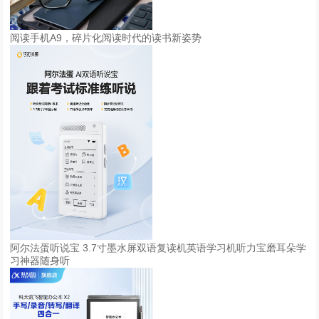
阅读手机A9，碎片化阅读时代的读书新姿势
阿尔法蛋听说宝 3.7寸墨水屏双语复读机英语学习机听力宝磨耳朵学
习神器随身听