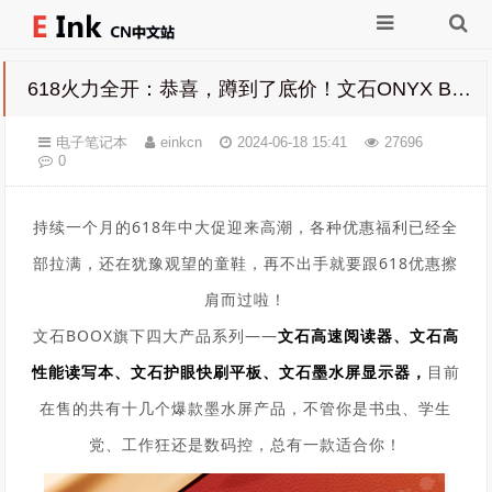
618火力全开：恭喜，蹲到了底价！文石ONYX BOOX品牌特价
电子笔记本
einkcn
2024-06-18 15:41
27696
0
持续一个月的618年中大促迎来高潮，各种优惠福利已经全
部拉满，还在犹豫
观望
的童鞋，再不出手就要跟618优惠擦
肩而过啦！
文石BOOX旗下四大产品系列——
文石高速阅读器、文石高
性能读写本、文石护眼快刷平板、文石墨水屏显示器，
目前
在售的共有
十几个爆款墨水屏产品，不管你是书虫、学生
党、工作狂还是数码控，总有一款适合你！