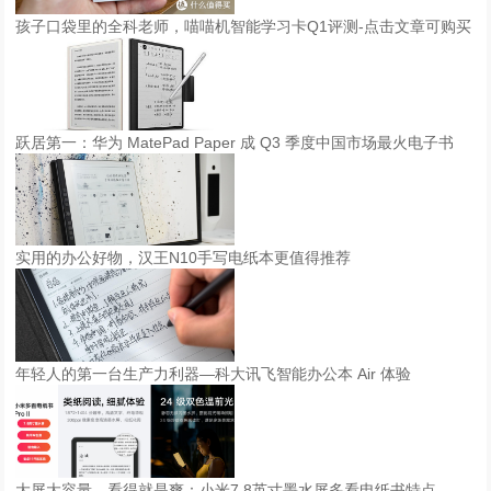
孩子口袋里的全科老师，喵喵机智能学习卡Q1评测-点击文章可购买
跃居第一：华为 MatePad Paper 成 Q3 季度中国市场最火电子书
实用的办公好物，汉王N10手写电纸本更值得推荐
年轻人的第一台生产力利器—科大讯飞智能办公本 Air 体验
大屏大容量，看得就是爽：小米7.8英寸墨水屏多看电纸书特点。