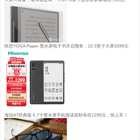
联想YOGA Paper 墨水屏电子书开启预售：10.3英寸大屏2699元
海信A7经典版 6.7寸墨水屏手机阅读器秒杀价1299元，快上车！