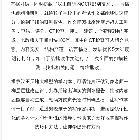
OCR
有据可循。同时搭载了汉王自研的
识别技术，手写稿
也能精准研判，就连孩子学校里的考试作文都能够快速评
分，给到详细的研判报告。作文评阅批改速度远超人工判
CT
3
卷，查错、评分、
检查
、评语、建议，全流程
秒内完
100
CT
成，比教师人工阅判快
倍。其中的
检查可从切合题
5
意、内容充实、结构严谨、语言畅达、发展优长
大维度
进行打分，相当于给批改作文进行了一次全面的扫描检
测，找出相关问题，精准批改。
搭载汉王天地大模型的学习本，可谓能真正做到像老师一
样层层批改点评，判卷后输出详实的测评报告，批改内容
还能够自动生成二维码方便家长随时扫码查看，让写作学
情一目了然。通过知晓孩子的写作强弱项，进而提供个性
化的学习计划和针对性的指导，帮助孩子更好地掌握写作
技巧和方法，让伴学提升有方向。