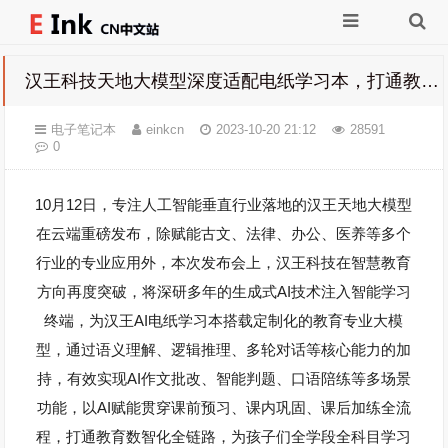
汉王科技天地大模型深度适配电纸学习本，打通教育数智化全链路
电子笔记本
einkcn
2023-10-20 21:12
28591
0
10
12
月
日，专注人工智能垂直行业落地的汉王天地大模型
在
云端重磅发布，除赋能古文、法律、办公、医养等多个
行业的专业应用外，本次发布会上，汉王科技在智慧教育
AI
方向再度突破，将深研多年的生成式
技术注入智能学习
AI
终端，为汉王
电纸学习本搭载定制化的教育专业大模
型，通过语义理解、逻辑推理、多轮对话等核心能力的加
AI
持，有效实现
作文批改、智能判题、口语陪练等多场景
AI
功能，以
赋能贯穿课前预习、课内巩固、课后加练全流
程，打通教育数智化全链路，为孩子们全学段全科目学习