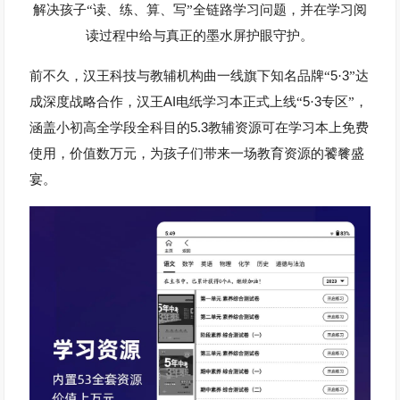
解决孩子“读、练、算、写”全链路学习问题，并在学习阅
读过程中给与真正的墨水屏护眼守护。
5
3
前不久，汉王科技与教辅机构曲一线旗下知名品牌“
·
”达
AI
5
3
成深度战略合作，汉王
电纸学习本正式上线“
·
专区”，
5.3
涵盖小初高全学段全科目的
教辅资源可在学习本上免费
使用，价值数万元，为孩子们带来一场教育资源的饕餮盛
宴。