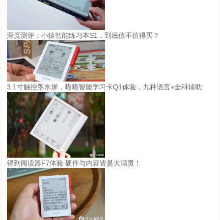
深度测评：小猿智能练习本S1，到底值不值得买？
3.1寸触控墨水屏，喵喵智能学习卡Q1体验，九种语言+全科辅助
得到阅读器F7体验 硬件与内容皆是大满贯！