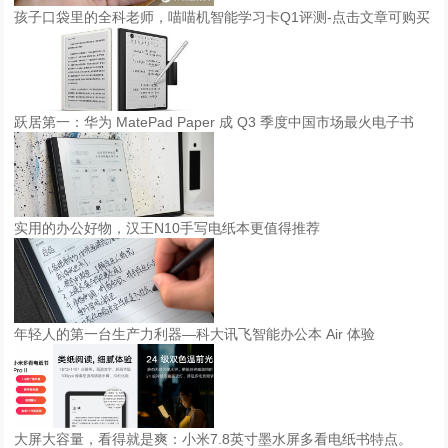
孩子口袋里的全科老师，喵喵机智能学习卡Q1评测-点击文章可购买
跃居第一：华为 MatePad Paper 成 Q3 季度中国市场最火电子书
实用的办公好物，汉王N10手写电纸本更值得推荐
年轻人的第一台生产力利器—科大讯飞智能办公本 Air 体验
大屏大容量，看得就是爽：小米7.8英寸墨水屏多看电纸书特点。