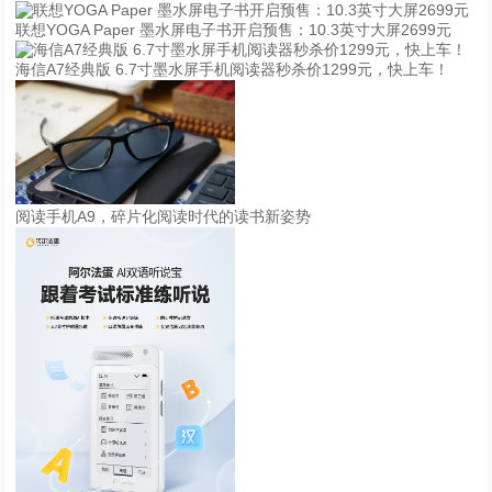
联想YOGA Paper 墨水屏电子书开启预售：10.3英寸大屏2699元
海信A7经典版 6.7寸墨水屏手机阅读器秒杀价1299元，快上车！
阅读手机A9，碎片化阅读时代的读书新姿势