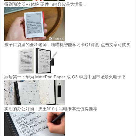
得到阅读器F7体验 硬件与内容皆是大满贯！
孩子口袋里的全科老师，喵喵机智能学习卡Q1评测-点击文章可购买
跃居第一：华为 MatePad Paper 成 Q3 季度中国市场最火电子书
实用的办公好物，汉王N10手写电纸本更值得推荐