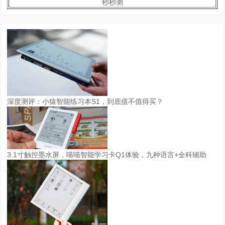
秒秒测
深度测评：小猿智能练习本S1，到底值不值得买？
3.1寸触控墨水屏，喵喵智能学习卡Q1体验，九种语言+全科辅助