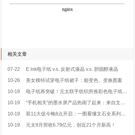
相关文章
07-22
E Ink电子纸 v.s. 反射式液晶 v.s. 胆固醇液晶
10-26
美女模特试穿电子纸裙子：能变色、变换图案
10-19
电子纸再突破！元太联手纺织所推彩色电子纸智慧服装e-MooDress衣墨
10-19
“手机相关”的墨水屏产品热闹了起来：来自文石，墨案，墨小家的新品
10-19
双11大促今晚8点开启：一图看懂文石全系列优惠攻略！
10-19
元太9月营收6.79亿元，创近21个月新高！