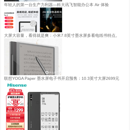
年轻人的第一台生产力利器—科大讯飞智能办公本 Air 体验
大屏大容量，看得就是爽：小米7.8英寸墨水屏多看电纸书特点。
联想YOGA Paper 墨水屏电子书开启预售：10.3英寸大屏2699元