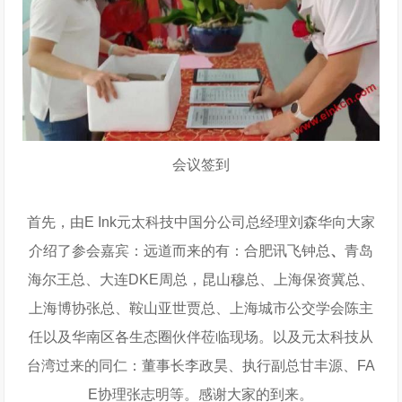
会议签到
首先，由E Ink元太科技中国分公司总经理刘森华向大家
介绍了参会嘉宾：远道而来的有：合肥讯飞钟总
、
青岛
海尔王总、大连DKE周总，昆山穆总、上海保资冀总、
上海博协张总、鞍山亚世贾总、上海城市公交学会陈主
任以及华南区各生态圈伙伴莅临现场。以及元太科技从
台湾过来的同仁：董事长李政昊、执行副总甘丰源、FA
E协理张志明等。感谢大家的到来。