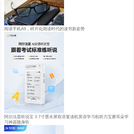
阅读手机A9，碎片化阅读时代的读书新姿势
阿尔法蛋听说宝 3.7寸墨水屏双语复读机英语学习机听力宝磨耳朵学
习神器随身听