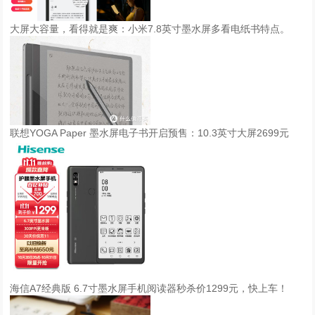
大屏大容量，看得就是爽：小米7.8英寸墨水屏多看电纸书特点。
联想YOGA Paper 墨水屏电子书开启预售：10.3英寸大屏2699元
海信A7经典版 6.7寸墨水屏手机阅读器秒杀价1299元，快上车！