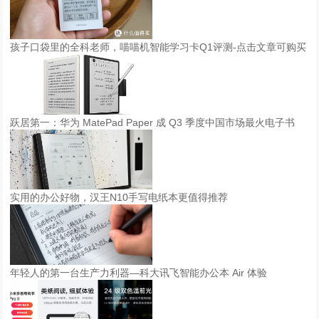
孩子口袋里的全科老师，喵喵机智能学习卡Q1评测-点击文章可购买
跃居第一：华为 MatePad Paper 成 Q3 季度中国市场最火电子书
实用的办公好物，汉王N10手写电纸本更值得推荐
年轻人的第一台生产力利器—科大讯飞智能办公本 Air 体验