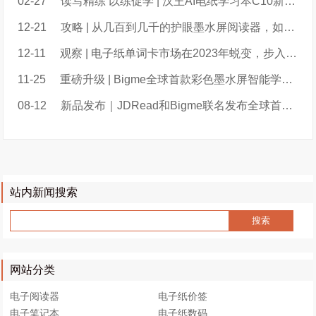
02-27
读写精练 以练促学 | 汉王AI电纸学习本C10新品上市
12-21
攻略 | 从几百到几千的护眼墨水屏阅读器，如何给孩子选？
12-11
观察 | 电子纸单词卡市场在2023年蜕变，步入2.0阶段；百词斩超过喵喵机暂列第一
11-25
重磅升级 | Bigme全球首款彩色墨水屏智能学练本B2重磅升级新增大量实用功能
08-12
新品发布｜JDRead和Bigme联名发布全球首款彩色墨水屏智能学练本B2
站内新闻搜索
网站分类
电子阅读器
电子纸价签
电子笔记本
电子纸数码