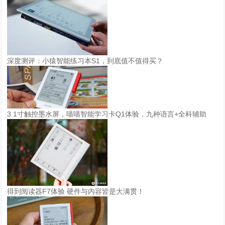
深度测评：小猿智能练习本S1，到底值不值得买？
3.1寸触控墨水屏，喵喵智能学习卡Q1体验，九种语言+全科辅助
得到阅读器F7体验 硬件与内容皆是大满贯！