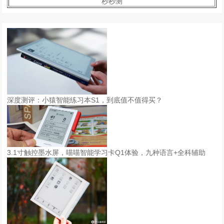
秒秒测
深度测评：小猿智能练习本S1，到底值不值得买？
3.1寸触控墨水屏，喵喵智能学习卡Q1体验，九种语言+全科辅助