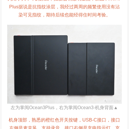
Plus据说是抗指纹涂层，我经过两周的频繁使用没有沾
染可见指纹，期待后续也能经得住时间考验。
左为掌阅Ocean3Plus，右为掌阅Ocean3-机身背面▲
机身顶部，熟悉的橙红色开关按键，USB-C接口，接口
左侧是麦克风，支持录音，接口右侧是充电指示灯，充