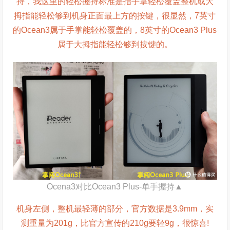
持，我这里的轻松握持标准是指手掌轻松覆盖整机或大
拇指能轻松够到机身正面最上方的按键，很显然，7英寸
的Ocean3属于手掌能轻松覆盖的，8英寸的Ocean3 Plus
属于大拇指能轻松够到按键的。
Ocena3对比Ocean3 Plus-单手握持▲
机身左侧，整机最轻薄的部分，官方数据是3.9mm，实
测重量为201g，比官方宣传的210g要轻9g，很惊喜!