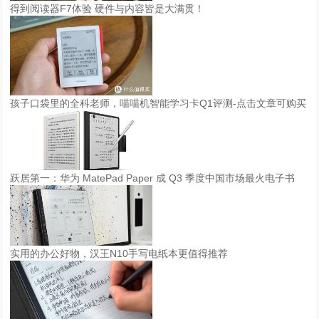
得到阅读器F7体验 硬件与内容皆是大满贯！
孩子口袋里的全科老师，喵喵机智能学习卡Q1评测-点击文章可购买
跃居第一：华为 MatePad Paper 成 Q3 季度中国市场最火电子书
实用的办公好物，汉王N10手写电纸本更值得推荐