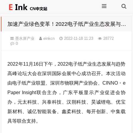
加速产业绿色变革！2022电子纸产业生态发展与趋势高峰论坛成功召开
墨水屏产业
einkcn
2022-11-18 11:23
28772
0
2022年11月16日下午，2022电子纸产业生态发展与趋势
高峰论坛大会在深圳国际会展中心成功召开。本次活动
由电子纸产业联盟、深圳市物联网产业协会、CINNO・e
Paper Insight联合主办，广东平板显示产业促进会协
办，元太科技、兴泰科技、汉朔科技、昊诚锂电、优宝
新材料、诚亿智能装备、鑫柔科技、每开创新、中集载
具等联合支持。