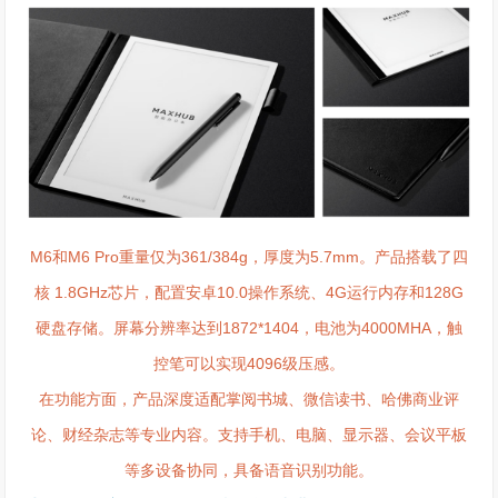
M6和M6 Pro重量仅为361/384g，厚度为5.7mm。产品搭载了四
核 1.8GHz芯片，配置安卓10.0操作系统、4G运行内存和128G
硬盘存储。屏幕分辨率达到1872*1404，电池为4000MHA，触
控笔可以实现4096级压感。
在功能方面，产品深度适配掌阅书城、微信读书、哈佛商业评
论、财经杂志等专业内容。支持手机、电脑、显示器、会议平板
等多设备协同，具备语音识别功能。