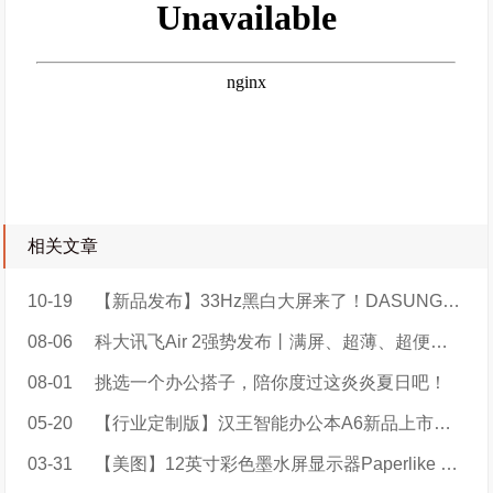
相关文章
10-19
【新品发布】33Hz黑白大屏来了！DASUNG新一代超高刷墨水屏显示器Paperlike 253（革命者），遥遥领先！
08-06
科大讯飞Air 2强势发布丨满屏、超薄、超便捷，AIAide更懂你！
08-01
挑选一个办公搭子，陪你度过这炎炎夏日吧！
05-20
【行业定制版】汉王智能办公本A6新品上市：智会议，轻办公
03-31
【美图】12英寸彩色墨水屏显示器Paperlike Color实拍大放送