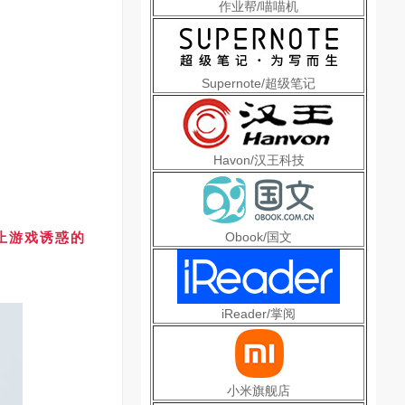
作业帮/喵喵机
Supernote/超级笔记
Havon/汉王科技
止游戏诱惑的
Obook/国文
iReader/掌阅
小米旗舰店