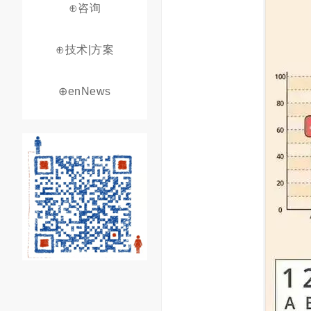
⊕咨询
⊕技术|方案
⊕enNews