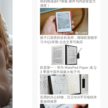
得到阅读器F7体验 硬件与内容皆是大
满贯！
孩子口袋里的全科老师，喵喵机智能学
习卡Q1评测-点击文章可购买
跃居第一：华为 MatePad Paper 成 Q
3 季度中国市场最火电子书
实用的办公好物，汉王N10手写电纸本
更值得推荐