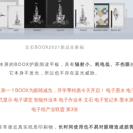
文石BOOX2021新品全家福
水屏的BOOX护眼阅读平板，具有
辐射小、耗电低、不伤眼
它本身不发光，所以也不存在蓝光威胁。
非常接近真实纸质印刷物，
长时间使用也不易对眼睛造成损