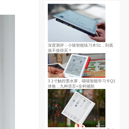
深度测评：小猿智能练习本S1，到底
值不值得买？
3.1寸触控墨水屏，喵喵智能学习卡Q1
体验，九种语言+全科辅助