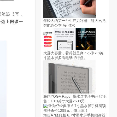
原笔迹书写，
一边上网课一
年轻人的第一台生产力利器—科大讯飞
智能办公本 Air 体验
大屏大容量，看得就是爽：小米7.8英
寸墨水屏多看电纸书特点。
联想YOGA Paper 墨水屏电子书开启预
售：10.3英寸大屏2699元
海信A7经典版 6.7寸墨水屏手机阅读器