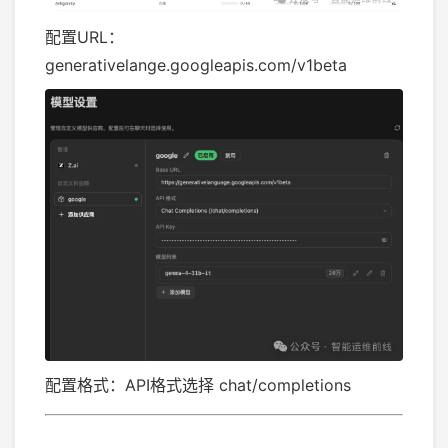
配置URL：
generativelange.googleapis.com/v1beta
配置格式：API格式选择 chat/completions