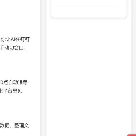
件。你让AI在钉钉
要手动切窗口，
10点自动追踪
动化平台里见
查数据、整理文