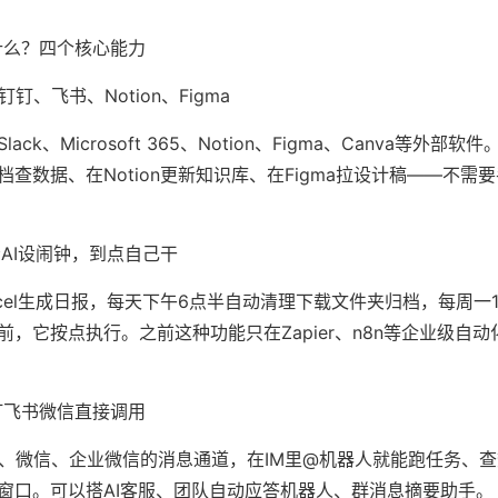
干什么？四个核心能力
钉、飞书、Notion、Figma
k、Microsoft 365、Notion、Figma、Canva等外部软
查数据、在Notion更新知识库、在Figma拉设计稿——不需
给AI设闹钟，到点自己干
cel生成日报，每天下午6点半自动清理下载文件夹归档，每周一
，它按点执行。之前这种功能只在Zapier、n8n等企业级自
钉钉飞书微信直接调用
rk、微信、企业微信的消息通道，在IM里@机器人就能跑任务、
窗口。可以搭AI客服、团队自动应答机器人、群消息摘要助手。