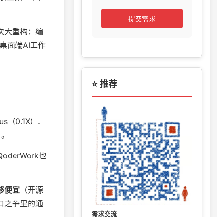
提交需求
次大重构：编
桌面端AI工作
⭐ 推荐
us（0.1X）、
）
。
derWork也
够便宜
（开源
口之争里的通
需求交流