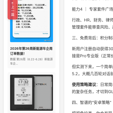
←上一篇
能力4 ｜ 专家套件广
行政、HR、财务、律
管理套件能审查风险、
三、免费背后：积分制
新用户注册自动获得30
2026年第26周新能源车企周
订单数据！
接是Pro专业版（正常
数据 第26周（6.22-6.28）新能源
车企...
但实测下来，一个简单问题
5.2，大概几百轮对
使用策略建议
：日常简单
的复杂任务，才切到GL
四、智谱的"安卓策略"