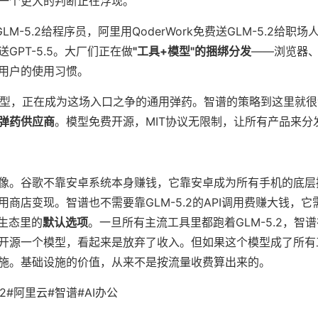
一个更大的判断正在浮现。
GLM-5.2给程序员，阿里用QoderWork免费送GLM-5.2给职
送GPT-5.5。大厂们正在做
"工具+模型"的捆绑分发
——浏览器、
用户的使用习惯。
开源模型，正在成为这场入口之争的通用弹药。智谱的策略到这里就
弹药供应商
。模型免费开源，MIT协议无限制，让所有产品来分
像。谷歌不靠安卓系统本身赚钱，它靠安卓成为所有手机的底层
商店变现。智谱也不需要靠GLM-5.2的API调用费赚大钱，
具生态里的
默认选项
。一旦所有主流工具里都跑着GLM-5.2，智
开源一个模型，看起来是放弃了收入。但如果这个模型成了所有
施。基础设施的价值，从来不是按流量收费算出来的。
-5.2#阿里云#智谱#AI办公