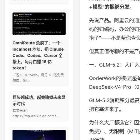
+模型"的捆绑分发
。
先说产品。阿里云的通
码的归编码，办公的归
搭子"——不是帮你查
OmniRoute 杀疯了：一个
localhost 地址，把 Claude
但真正值得聊的不是产
Code、Codex、Cursor 全
接上，每月白嫖 16 亿
一、GLM-5.2：大厂
token！
「省 95% token，每月 16 亿免费
QoderWork的模型选择
额度，Git...
DeepSeek-V4-Pro（
巨头越成功，越会输掉未来显
GLM-5.2消耗积分最
示时代
把它塞进来了。
本文来源：
https://mp.weixin.qq.com/...
为什么大厂都选它？因为
免费）、
无限制
（MI