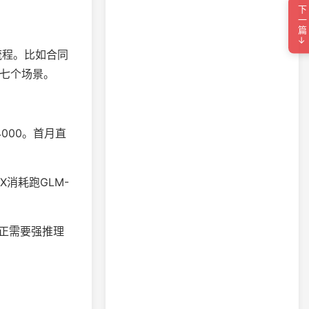
下一篇→
流程。比如合同
报七个场景。
000。首月直
X消耗跑GLM-
到真正需要强推理