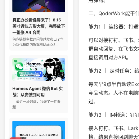
用弹药。
二、QoderWork能
真正办公折叠屏来了！8.15
能力1 ｜ 连接器：打通钉
英寸近似方形大屏，完整放下
一整张 A4 合同
可以对接钉钉、飞书、Slac
供应链博主数码闲聊站发布出了华
为新代横向内折旗舰MateX8...
群自动回复、在飞书文档
直接调用对方API。
能力2 ｜ 定时任务：
每天早9点半自动读Ex
Hermes Agent 微信 Bot 实
竞品动态。人不在电脑前
战：从安装到可用
过。
最近一段时间，我做了一件看
起...
能力3 ｜ IM频道：
接入钉钉、飞书、La
档，结果直接回到聊天