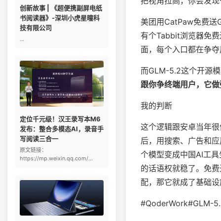
把视角拉高，你会发现
创新故事 | 《超便携副屏电纸
书阅读器》-深圳小虎星曈科
美团用CatPaw免费送
技有限公司
有个Tabbit浏览器免费
...
面，每个入口都在争夺
而GLM-5.2这个
跟你争终端用户，它做
我的判断
定位千元级！汉王录写本M6
这个逻辑跟安卓当年很
发布：整合多模态AI，录音手
写阅读三合一
后，用搜索、广告和应用
原文链接：
个模型变成中国AI工
https://mp.weixin.qq.com/...
的话语权就稳了。免费
配，那它就成了基础设
#QoderWork#GLM