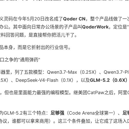
义灵码在今年5月20日改名成了
Qoder CN
，整个产品线做了一
办公。其中面向日常办公场景的子产品叫
QoderWork
，定位是"
资料回答问题，是直接帮你把活儿干了。
品本身，而是它折射出的行业信号。
入口之争的"通用弹药"
器里，列了五款模型：Qwen3.7-Max（0.25X）、Qwen3.7-Pl
0.5X）、DeepSeek-V4-Flash（0.1X），以及
GLM-5.2（0.6X
高，但也是里面能力最强的编程模型。继美团CatPaw之后，阿里Qo
GLM-5.2有三个特点：
足够强
（Code Arena全球第一）、
足
T协议，谁都可以拿来商用）。这三个条件叠加，让它成了这场入