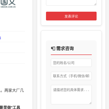
发表评论
G
📮 需求咨询
场人。两家大厂几
景里做"工具