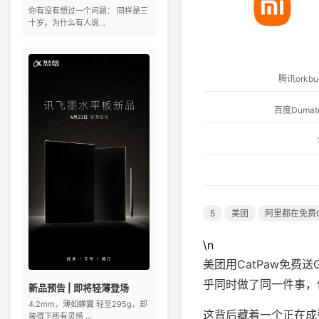
你有没有想过一个问题： 同样是三
十岁，为什么有人说...
腾讯ork
百度Dum
5
美团
阿里都在免费
\n
美团用CatPaw免费送
乎同时做了同一件事，
新品预告 | 即将轻薄登场
4.2mm，薄如蝉翼 轻至295g，却
这背后藏着一个正在成
装得下所有灵感 ...