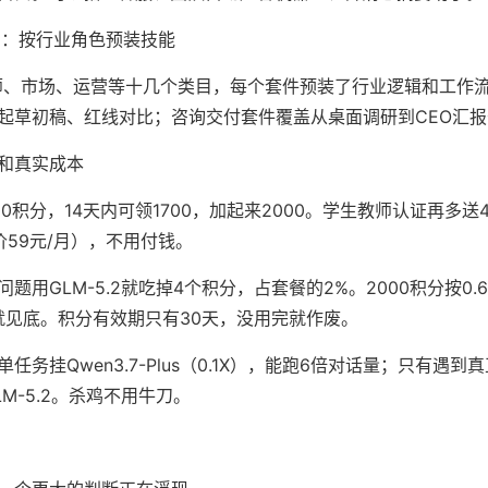
场：按行业角色预装技能
师、市场、运营等十几个类目，每个套件预装了行业逻辑和工作
起草初稿、红线对比；咨询交付套件覆盖从桌面调研到CEO汇
和真实成本
0积分，14天内可领1700，加起来2000。学生教师认证再多送4
价59元/月），不用付钱。
用GLM-5.2就吃掉4个积分，占套餐的2%。2000积分按0.6
话就见底。积分有效期只有30天，没用完就作废。
任务挂Qwen3.7-Plus（0.1X），能跑6倍对话量；只有遇
M-5.2。杀鸡不用牛刀。