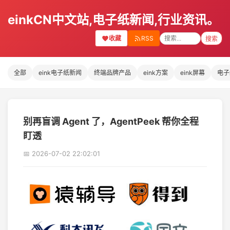
einkCN中文站,电子纸新闻,行业资讯。
收藏
RSS
搜索
全部
eink电子纸新闻
终端品牌产品
eink方案
eink屏幕
电子
别再盲调 Agent 了，AgentPeek 帮你全程
盯透
📅 2026-07-02 22:02:01