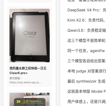
DeepSeek V4 
Kimi K2.6：负
Qwen3.6：负责稳
这三个模型不是简单轮
同一个任务，agent
三个模型各自给出答案
我的墨水屏之初体验—汉王
本地 judge 对答
Clear6 pro+
原文链接：
最后 synthesizer
https://mp.weixin.qq.co...
这就是本地版 Model Fu
用户体感上，还是只调