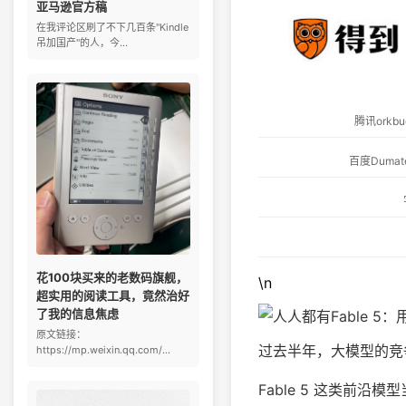
亚马逊官方稿
在我评论区刷了不下几百条"Kindle
吊加国产"的人，今...
腾讯ork
百度Dum
花100块买来的老数码旗舰，
\n
超实用的阅读工具，竟然治好
了我的信息焦虑
原文链接：
过去半年，大模型的竞
https://mp.weixin.qq.com/...
Fable 5 这类前沿