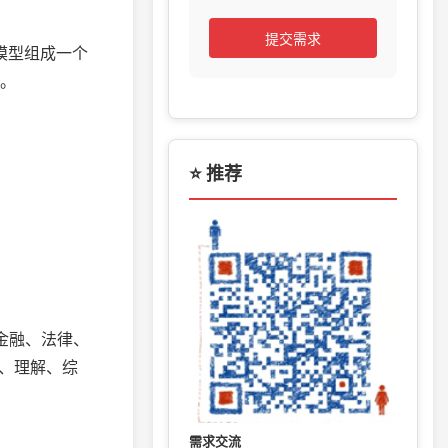
提交需求
个模型组成一个
果。
⭐ 推荐
术、金融、法律、
索、理解、综
需求交流