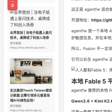
←上一篇
这正是 agentfw 适
开源地址：
https://g
agentfw 是一个本地 
业界首创 | 当电子纸遇上星闪
护敏感信息，并在本地对
技术，桌牌成了科创入场券
原文链接：
https://mp.weixin.qq.com/...
所以，Fusion 不一
它可以长在 agentfw
本地 Fable 5 
agentfw 推荐的本地 F
友达集团Touch Taiwan谱显
示新篇 达擎引领多元垂直场
域AI与绿色应用！
Qwen3.6 + Kimi K2.
原文链接：
https://mp.weixin.qq.co...
这是一套偏工程实用的