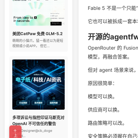
Fable 5 不是一个
它也可以被拆成一套本
美团CatPaw 免费 GLM-5.2
开源的agentf
萌萌的小猫爪，猛一看还以为是短
视频或小说APP。 但它...
OpenRouter 的 F
模型，再融合答案。
但对 agent 场景
原因很简单：
模型可以换。
供应商可以换。
多项诉讼与指控印证马斯克对
路由策略可以改。
OpenAI 不可信任的警告
DogeDesigner@cb_doge
安全策略必须握在自己
&midd...