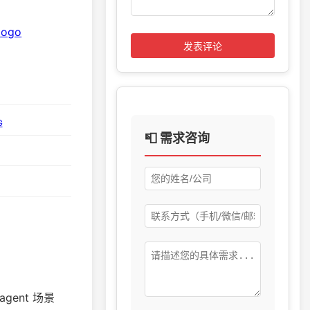
发表评论
G
📮 需求咨询
ent 场景