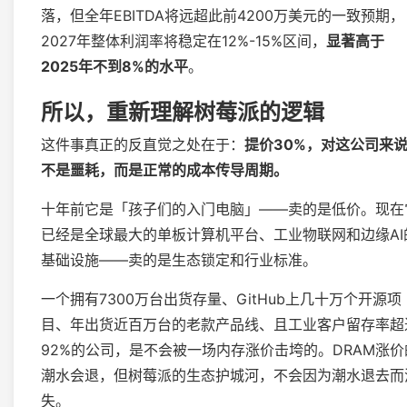
落，但全年EBITDA将远超此前4200万美元的一致预期，
2027年整体利润率将稳定在12%-15%区间，
显著高于
2025年不到8%的水平
。
所以，重新理解树莓派的逻辑
这件事真正的反直觉之处在于：
提价30%，对这公司来
不是噩耗，而是正常的成本传导周期。
十年前它是「孩子们的入门电脑」——卖的是低价。现在
已经是全球最大的单板计算机平台、工业物联网和边缘AI
基础设施——卖的是生态锁定和行业标准。
一个拥有7300万台出货存量、GitHub上几十万个开源项
目、年出货近百万台的老款产品线、且工业客户留存率超
92%的公司，是不会被一场内存涨价击垮的。DRAM涨价
潮水会退，但树莓派的生态护城河，不会因为潮水退去而
失。