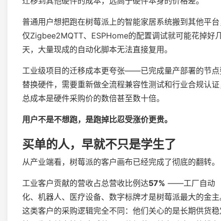
迁移到其他硬件的成本，远高于硬件本身的价格差。
普通用户想把跑在树莓派上的智能家居系统搬到其他平台
仅Zigbee2MQTT、ESPHome的配置调试就可能花掉好
天，大量现成的自动化脚本无法直接复用。
工业级项目的迁移成本更夸张——已完成量产部署的节点
替换硬件，需要重新做全流程兼容性测试和行业合规认证
总成本是硬件采购价的数倍甚至数十倍。
用户不是不想跑，是跑掉比忍受涨价更贵。
买单的人，早就不只是学生了
从产业端看，树莓派的客户画布已经完成了彻底的翻转。
工业客户贡献的营收占总营收比例达
57%
——工厂自动
化、机器人、医疗设备、数字标牌才是树莓派最大的金主
这类客户的采购逻辑完全不同：他们关心的是长期供货稳