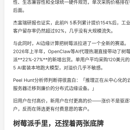
性、生态兼容性和全球统一硬件规范，单次采购价格排在
后面。
杰富瑞研报也证实，此前Pi 5系列累计提价154%后，工
客户留存率仍然超过92%，几乎没有大规模流失。
与此同时，AI边缘计算把树莓派拉进了一个全新的赛道。
2026年上半年，OpenClaw等AI代理热潮直接带动了树
派**22%-27%**的新增出货。单用户平均采购120美元的
5 AI套装本地跑大模型，对溢价几乎不敏感。
Peel Hunt分析师判断得很直白：「推理正在从中心化的
服务器迁移到廉价的分布式边缘设备。」
旧用户在付高价，新用户在付更高的价——涨价不是驱逐
户，反而在筛选更有付费意愿的客户。
树莓派手里，还捏着两张底牌