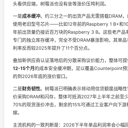
头看供应端，树莓派也没有坐等涨价压垮利润。
一是
成本缓冲
。约三分之一的出货产品无需搭载DRAM，
使用老旧型号芯片——比如12年前的Raspberry 1 B+和1
年前出货量仍接近百万块的Raspberry 3 B。这些老产品
专门的独立库存缓冲，完全不受DRAM暴涨影响，其单品
利率反而较2025年提升了11个百分点。
叠加新供应商认证落地后的分散采购议价能力，整体可提
12-15个月
的成本安全缓冲期，足以覆盖Counterpoint
的到2026年底的涨价窗口。
二是
财务韧性
。树莓派已明确表示将动用信贷额度战略性
价采购DRAM和闪存，整体可抵消2027年上半年之前至
70%的现货涨价冲击，剩余的15%可通过工业客户向下游
嫁。
主流机构的一致判断是：2026下半年单品利润率会小幅