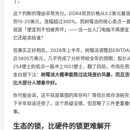
了。
这个判断的理由非常充分。DDR4现货价格从3.2美元暴
到15-20美元，涨幅超过300%。而树莓派的核心卖点一
就是「便宜到不怕被弄坏」——当一台入门电脑不再便宜
它还能卖给谁？
但事实正好相反。2026年上半年，树莓派调整后EBITDA
近3800万美元，几乎完成了分析师给全年的预期；股价
254便士的低点一路冲上1051便士，翻了四倍。市场在用
金白银下注：
树莓派大概率能熬过这场涨价风暴，而且活
比大部分人想象中好。
你可能会说，这不就是靠囤的库存吗？等低价库存消耗完
下半年就该还债了。这个质疑没错，但忽略了三件更重要
事。
生态的锁，比硬件的锁更难解开