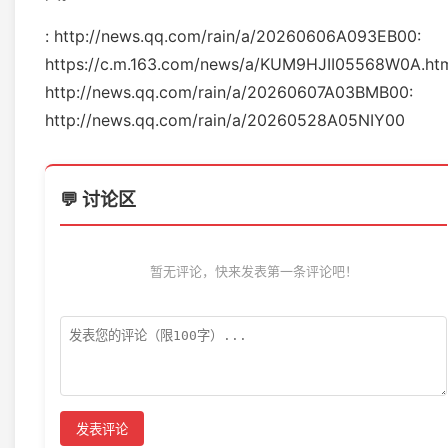
: http://news.qq.com/rain/a/20260606A093EB00:
https://c.m.163.com/news/a/KUM9HJII05568W0A.htm
http://news.qq.com/rain/a/20260607A03BMB00:
http://news.qq.com/rain/a/20260528A05NIY00
💬 讨论区
暂无评论，快来发表第一条评论吧！
发表评论