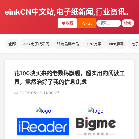
einkCN中文站,电子纸新闻,行业资讯。
收藏
RSS
搜索
全部
eink电子纸新闻
终端品牌产品
eink方案
eink屏幕
电子
花100块买来的老数码旗舰，超实用的阅读工
具，竟然治好了我的信息焦虑
📅 2026-05-19 11:00:27