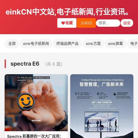
einkCN中文站,电子纸新闻,行业资讯。
收藏
RSS
搜索
全部
eink电子纸新闻
终端品牌产品
eink方案
eink屏幕
电子
spectra E6
（共 6 篇）
Spectra 彩墨屏的一次大厂应用：