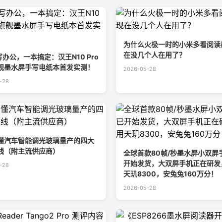
为什么火极一时的小米多看阅读
在没几个人在用了？
写办公，一本搞定：汉王N10 Pro
舰墨水屏手写电纸本首发实测！
2026-05-28
-28
懂汽车智能调光玻璃量产的四大
线（附主流供应商）
全球首款80帧/秒墨水屏小双屏
开始发货，大双屏手机正在研发
-28
天玑8300，安兔兔160万分！
2026-05-28