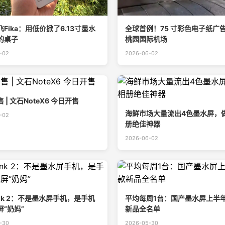
Fika：用低价掀了6.13寸墨水
全球首例！75 寸彩色电子纸广
的桌子
桃园国际机场
-02
2026-06-02
 | 文石NoteX6 今日开售
海鲜市场大量流出4色墨水屏，做
-02
册绝佳神器
2026-06-02
nk 2：不是墨水屏手机，是手机
平均每周1台：国产墨水屏上半年
“奶妈”
新品全名单
-30
2026-05-30