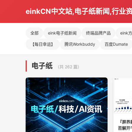
einkCN中文站,电子纸新闻,行业
全部
eink电子纸新闻
终端品牌产品
eink
【每日幸运】
腾讯Workbuddy
百度Dumate
电子纸
（共 262 篇）
『屏界
否解开