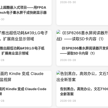
2026-05-30
ub上超酷嵌入式项目——用FPGA
3inch电子墨水屏干成快刷显示器
-30
推出超低功耗&#39;LG电子纸
《ESP8266墨水屏阅读器开发
;，扩展商业显示领域
——读取SD卡内容（1）
-28
2026-05-28
 Kindle 变成 Claude Code
告别黑白，高效办公，文石T10
屏
全新答案
-28
2026-05-28