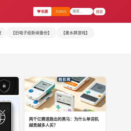
收藏
RSS
搜索
发
【旧电子纸新闻备份】
【墨水屏游戏】
两千亿赛道跑出的黑马：为什么单词机
越贵越多人买？