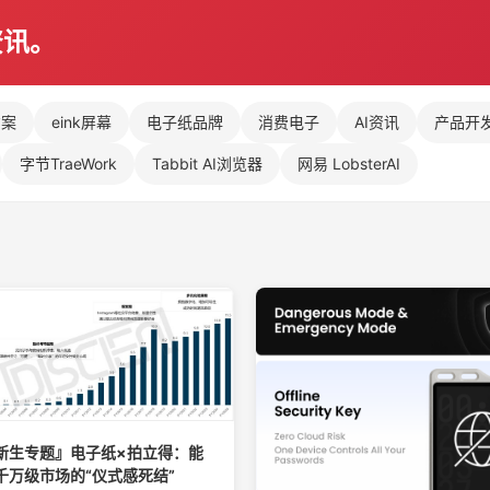
资讯。
方案
eink屏幕
电子纸品牌
消费电子
AI资讯
产品开
字节TraeWork
Tabbit AI浏览器
网易 LobsterAI
新生专题』电子纸×拍立得：能
千万级市场的“仪式感死结”