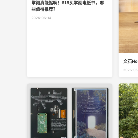
掌阅真能抠啊！618买掌阅电纸书，哪
些值得推荐？
2026-06-14
文石No
2026-06