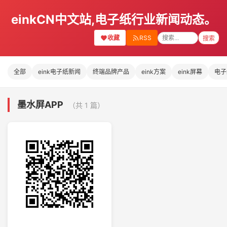
einkCN中文站,电子纸行业新闻动态。
收藏
RSS
搜索
全部
eink电子纸新闻
终端品牌产品
eink方案
eink屏幕
电子
墨水屏APP
（共 1 篇）