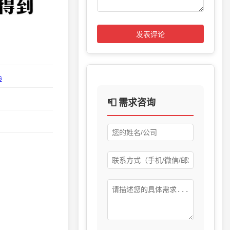
发表评论
G
📮 需求咨询