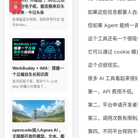
←上一篇
资押注电子纸，能否换来巨头
如果这些信息都要人自
新未来 - 今日头条
在液晶显示领域，信利并非行业“龙
但如果 Agent 能
头&rdqu...
这个工具还有一个很吸引
它可以通过 cooki
这个点很现实。
WorkBuddy + IMA：搭建一
个云端自生长知识库
很多 AI 工具看起来
这次实验下来，我对个人 LLM
Wiki 的最小方案有了...
第一，API 费用不低。
第二，平台申请开发者
第三，调用次数有限制
opencode接入Agnes AI ，
第四，不同平台规则不
无限期开放的模型，文本、图