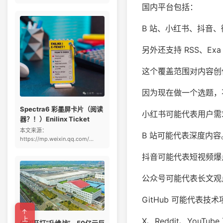
国内平台包括：
B 站、小红书、抖音、
另外还支持 RSS、E
这个覆盖范围对内容创
因为现在做一个选题，
Spectra6 彩墨屏卡片（阅读
小红书可能代表用户需
器？！）Enilinx Ticket
本文来源：
B 站可能代表深度内容
https://mp.weixin.qq.com/...
抖音可能代表短视频爆
公众号可能代表长文观
GitHub 可能代表技
X、Reddit、YouT
信利开打“升维战”，50亿元巨