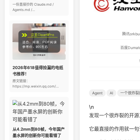
一份直接抄的 Claude.md /
Agents.md /...
腾讯ork
百度Dum
2026年618值得捡漏的电纸
书推荐！
原文链接：
https://mp.weixin.qq.com/...
Agent
AI
一个很炸裂
\n
发现一个很炸裂的开源工具
它最直接的作用就一句话：
从4.2mm到80帧，今年国产
墨水屏的创新你可能看错了