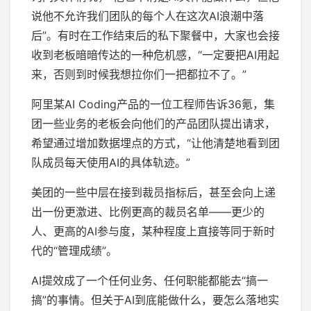
说他不允许我们团队的每个人在这次AI浪潮中落
后”。有时在工作结束后的私下聚餐中，大家也会接
收到老板暗暗传达的一种危机感，“一定要把AI用起
来，否则到时候我想拉你们一把都拉不了。”
阿里某AI Coding产品的一位工程师告诉36氪，集
团一些业务的老板会向他们的产品团队提出请求，
希望通过增加数据埋点的方式，“让他清楚地看到团
队成员每天使用AI的具体轨迹。”
美团的一些中层在接到裁员指标后，甚至会向上递
出一份更激进、比例更高的裁员名单——更少的
人、更高的AI参与度，某种程度上直接等同于新时
代的“管理成绩”。
AI提效成了一个任何业务、任何职能都能去“搞一
搞”的事情。但关于AI到底能做什么，要怎么落地实