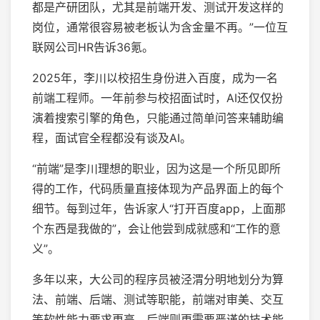
都是产研团队，尤其是前端开发、测试开发这样的
岗位，通常很容易被老板认为含金量不再。”一位互
联网公司HR告诉36氪。
2025年，李川以校招生身份进入百度，成为一名
前端工程师。一年前参与校招面试时，AI还仅仅扮
演着搜索引擎的角色，只能通过简单问答来辅助编
程，面试官全程都没有谈及AI。
“前端”是李川理想的职业，因为这是一个所见即所
得的工作，代码质量直接体现为产品界面上的每个
细节。每到过年，告诉家人“打开百度app，上面那
个东西是我做的”，会让他尝到成就感和“工作的意
义”。
多年以来，大公司的程序员被泾渭分明地划分为算
法、前端、后端、测试等职能，前端对审美、交互
等软性能力要求更高，后端则更需要严谨的技术能