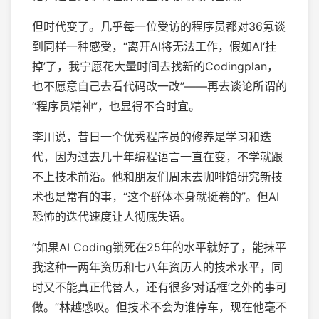
但时代变了。几乎每一位受访的程序员都对36氪谈
到同样一种感受，“离开AI将无法工作，假如AI‘挂
掉’了，我宁愿花大量时间去找新的Codingplan，
也不愿意自己去看代码改一改”——再去谈论所谓的
“程序员精神”，也显得不合时宜。
李川说，昔日一个优秀程序员的修养是学习和迭
代，因为过去几十年编程语言一直在变，不学就跟
不上技术前沿。他和朋友们周末去咖啡馆研究新技
术也是常有的事，“这个群体本身就挺卷的”。但AI
恐怖的迭代速度让人彻底失语。
“如果AI Coding锁死在25年的水平就好了，能抹平
我这种一两年资历和七八年资历人的技术水平，同
时又不能真正代替人，还有很多‘对话框’之外的事可
做。”林越感叹。但技术不会为谁停车，现在他毫不