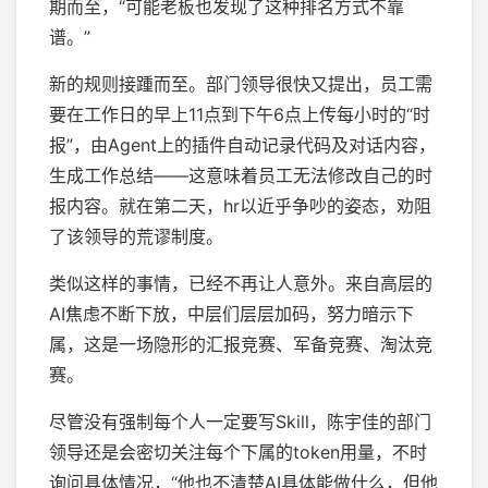
期而至，“可能老板也发现了这种排名方式不靠
谱。”
新的规则接踵而至。部门领导很快又提出，员工需
要在工作日的早上11点到下午6点上传每小时的“时
报”，由Agent上的插件自动记录代码及对话内容，
生成工作总结——这意味着员工无法修改自己的时
报内容。就在第二天，hr以近乎争吵的姿态，劝阻
了该领导的荒谬制度。
类似这样的事情，已经不再让人意外。来自高层的
AI焦虑不断下放，中层们层层加码，努力暗示下
属，这是一场隐形的汇报竞赛、军备竞赛、淘汰竞
赛。
尽管没有强制每个人一定要写Skill，陈宇佳的部门
领导还是会密切关注每个下属的token用量，不时
询问具体情况，“他也不清楚AI具体能做什么，但他