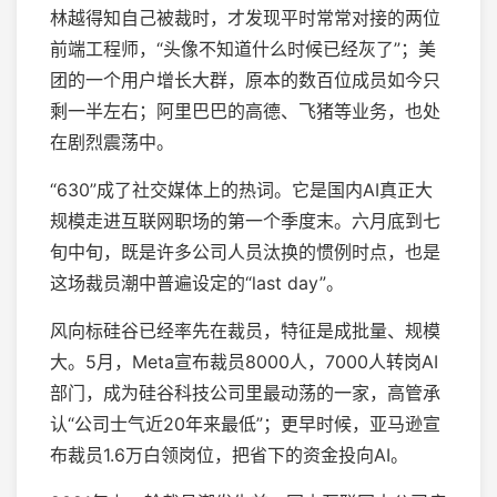
林越得知自己被裁时，才发现平时常常对接的两位
前端工程师，“头像不知道什么时候已经灰了”；美
团的一个用户增长大群，原本的数百位成员如今只
剩一半左右；阿里巴巴的高德、飞猪等业务，也处
在剧烈震荡中。
“630”成了社交媒体上的热词。它是国内AI真正大
规模走进互联网职场的第一个季度末。六月底到七
旬中旬，既是许多公司人员汰换的惯例时点，也是
这场裁员潮中普遍设定的“last day”。
风向标硅谷已经率先在裁员，特征是成批量、规模
大。5月，Meta宣布裁员8000人，7000人转岗AI
部门，成为硅谷科技公司里最动荡的一家，高管承
认“公司士气近20年来最低”；更早时候，亚马逊宣
布裁员1.6万白领岗位，把省下的资金投向AI。