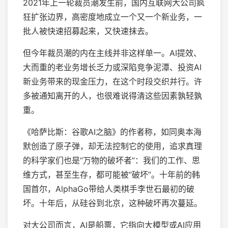
2021年上一轮裁员潮发生前，国内互联网大公司疯
狂扩张边界，高密度地成立一个又一个新业务，一
批人被快速招募起来，又快速抹去。
但今年裁员潮的内在主线并非这样单一。AI提效、
大而重的老业务增长乏力或深陷竞争泥潭、投资AI
新业务带来的现金压力，在这个时段交织并行。许
多被通知离开的人，也很难说得清这些因素孰轻孰
重。
《哈萨比斯：谷歌AI之脑》的作者称，如同奥本海
默创造了原子弹，却无法控制它的使用，追求真理
的科学家们也是“万物的破坏者”：我们的工作、思
维方式，甚至生存，都可能被“破坏”。十年前的韩
国首尔，AlphaGo带给人类棋手李世石最初的破
坏。十年后，从硅谷到北京，这种破坏再次蔓延。
对大公司而言，AI是船票，它指向大模型或AI应用