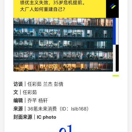
访谈｜
任彩茹 兰杰 彭倩
文
｜
任彩茹
编辑
｜
乔芊 杨轩
来源｜
36氪未来消费（ID：lslb168）
封面来源
｜IC photo