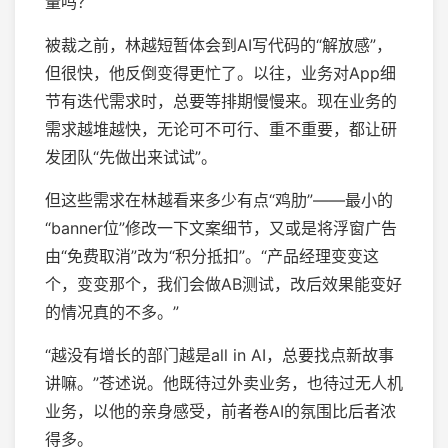
量吗？
被裁之前，林越短暂体会到AI写代码的“解放感”，
但很快，他反倒变得更忙了。以往，业务对App细
节有迭代需求时，总要等排期慢慢来。现在业务的
需求越堆越快，无论可不可行、重不重要，都让研
发团队“先做出来试试”。
但这些需求在林越看来多少有点“鸡肋”——最小的
“banner位”修改一下文案细节，又或是将浮窗广告
由“免费取消”改为“积分抵扣”。“产品经理变变这
个，变变那个，我们会做AB测试，改后效果能变好
的情况真的不多。”
“越没有增长的部门越是all in AI，总要找点新故事
讲嘛。”苍述说。他既待过外卖业务，也待过无人机
业务，以他的亲身感受，前者卷AI的氛围比后者浓
得多。