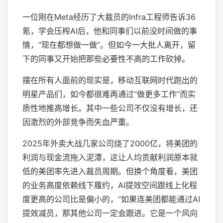
一位刚在Meta经历了大裁员的Infra工程师告诉36
氪，学会压榨AI后，他和同事们以前没时间做的事
情，“现在都想做一做”。但如今一大批人离开，留
下的同事又开始把那些必要性不高的工作砍掉。
摆在所有人面前的现实是，移动互联网时代跑出的
明星产品们，如今都很难再通过“做更多工作”而实
质性地推高增长。其中一些公司不仅没有增长，还
因激烈的外部竞争而失血严重。
2025年外卖大战几家公司烧了2000亿，将美团的
利润与现金流拖入泥潭，这让人均贡献利润原本就
低的美团率先进入裁员周期。但换个角度看，美团
的业务高度依赖线下履约，AI提效空间跟线上化程
度更高的公司比是偏小的，“如果连美团都能通过AI
提效减员，那其他公司一定会跟进。它是一个风向