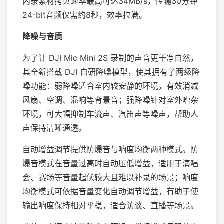
内录素材拷贝速率最高可达34MB/s，传输30分钟
24-bit音频仅需约8秒，效率拉满。
降噪与音质
为了让 DJI Mic Mini 2S 录制的声音更干净自然，
其全新搭载 DJI 自研降噪模型，使其拥有了两级降
噪功能：弱降噪适合室内较安静的环境，有效消减
风扇、空调、混响等背景音；强降噪针对室外嘈杂
环境，可大幅抑制车流声、汽笛声等噪声，帮助人
声保持清晰通透。
自动增益调节提供防爆音与响度均衡两种模式。防
爆音模式在音量过高时自动压低增益，适用于演唱
会、赛场等音量起伏较大且难以补录的场景；响度
均衡模式可依据音量变化自动调节增益，有助于使
输出响度保持相对平稳，适合访谈、直播等场景。