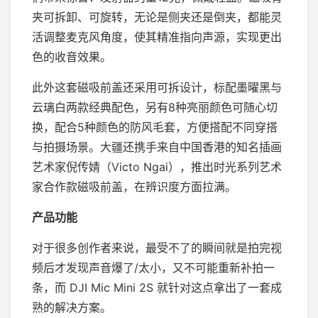
夹可拆卸、可旋转，无论是侧夹还是倒夹，都能灵
活调整麦克风角度，使其精准指向声源，实现更出
色的收音效果。
此外这套磁吸前盖还采用可拆设计，标配墨曜黑与
云璃白两款经典配色，另有8种亮丽颜色可随心切
换，配合5种颜色的防风毛套，方便搭配不同穿搭
与拍摄场景。大疆还携手来自中国香港的知名插画
艺术家倪传婧（Victo Ngai），推出时光系列艺术
家合作款磁吸前盖，在辨识度方面拉满。
产品功能
对于很多创作者来说，最受不了的瞬间就是拍完视
频后才发现声音爆了/太小，又不可能重新补拍一
条，而 DJI Mic Mini 2S 就针对这点拿出了一套成
熟的解决方案。