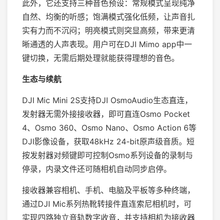
此外，它还支持三种音色预设：常规模式呈现纯净
自然、均衡的听感；饱满模式强化低频，让声音扎
实有力而不沉闷；明亮模式则突显高频，带来更清
晰通透的人声表现。用户可在DJI Mimo app中一
键切换，无需后期处理就能获得理想的音色。
生态与续航
DJI Mic Mini 2S支持DJI OsmoAudio生态直连，
发射器无需外接接收器，即可直连Osmo Pocket
4、Osmo 360、Osmo Nano、Osmo Action 6等
DJI影像设备，获取48kHz 24-bit原声级音质。短
按发射器对频键即可控制Osmo系列设备的录制与
停录，内录文件还可随相机自动同步启停。
接收器兼容相机、手机、电脑及平板等多种终端，
通过DJI Mic系列热靴转接件直连索尼相机时，可
实现四路独立音轨数字收音，并支持相机为接收器