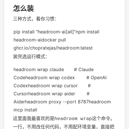
怎么装
三种方式，看你习惯：
pip install "headroom-ai[all]"npm install
headroom-aidocker pull
ghcr.io/chopratejas/headroom:latest
装完选运行模式：
headroom wrap claude # Claude
Codeheadroom wrap codex # OpenAI
Codexheadroom wrap cursor #
Cursorheadroom wrap aider #
Aiderheadroom proxy --port 8787headroom
mcp install
这里面我最喜欢的是
这个命令。
headroom wrap
一行，不用改任何代码，不用配环境变量，直接把