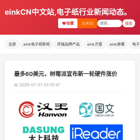
einkCN中文站,电子纸行业新闻动态。
收藏
RSS
搜索
全部
eink电子纸新闻
终端品牌产品
eink方案
eink屏幕
电子
最多60美元，树莓派宣布新一轮硬件涨价
📅 2026-07-01 03:10:47