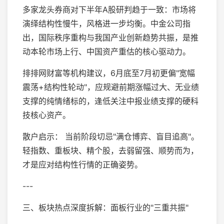
多家龙头券商对下半年A股研判趋于一致：市场将
演绎结构性慢牛，风格进一步均衡。中金公司指
出，国际秩序重构与我国产业创新趋势共振，是推
动本轮市场上行、中国资产重估的核心驱动力。
排排网财富等机构建议，6月底至7月初更偏"宽幅
震荡+结构性轮动"，应规避前期涨幅过大、无业绩
支撑的纯情绪标的，逢低关注中报业绩支撑的硬科
技核心资产。
散户启示： 当前阶段切忌"满仓博弈、盲目追高"。
轻指数、重板块、精个股，去弱留强、顺势而为，
才是应对结构性行情的正确姿势。
---
三、板块热点深度拆解：面板行业的"三重共振"