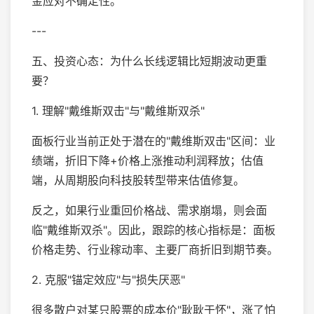
金应对不确定性。
---
五、投资心态：为什么长线逻辑比短期波动更重
要？
1. 理解"戴维斯双击"与"戴维斯双杀"
面板行业当前正处于潜在的"戴维斯双击"区间：业
绩端，折旧下降+价格上涨推动利润释放；估值
端，从周期股向科技股转型带来估值修复。
反之，如果行业重回价格战、需求崩塌，则会面
临"戴维斯双杀"。因此，跟踪的核心指标是：面板
价格走势、行业稼动率、主要厂商折旧到期节奏。
2. 克服"锚定效应"与"损失厌恶"
很多散户对某只股票的成本价"耿耿于怀"，涨了怕