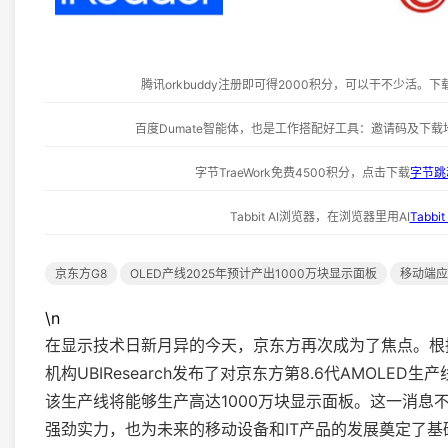
腾讯orkbuddy注册即可得2000积分，可以干不少活。下
百度Dumate智能体，也是工作搭配好工具：邀请码及下载
字节TraeWork免费4500积分，点击下载
字节跳动
Tabbit AI浏览器，在浏览器里用AI
Tabb
京东方G8
OLED产线2025年预计产出1000万块显示面板
移动端应
\n
在显示技术日新月异的今天，京东方再次成为了焦点。根据
机构UBIResearch发布了对京东方第8.6代AMOLED
该生产线将能够生产高达1000万块显示面板。这一消息
强劲实力，也为未来的移动设备和IT产品的发展奠定了基