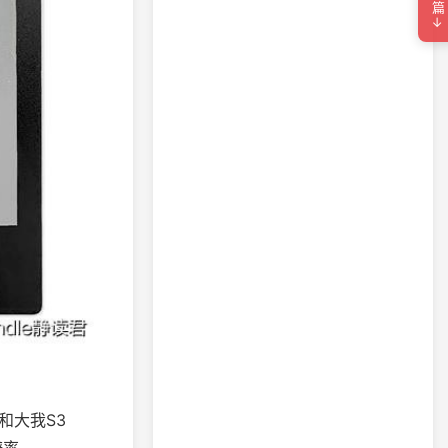
下一篇→
r和大我S3
分辨率。