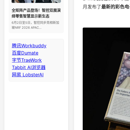
月发布了
最新的彩色电子纸E
全矩阵产品登场！智控双展演
绎零售智慧显示新生态
6月2日至5日，智控同步亮相新加
坡NRF 2026 APAC...
腾讯Workbuddy
百度Dumate
字节TraeWork
Tabbit AI浏览器
网易 LobsterAI