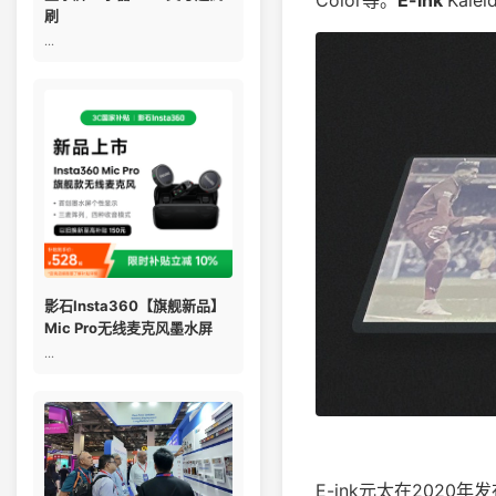
刷
...
影石Insta360【旗舰新品】
Mic Pro无线麦克风墨水屏
...
E-ink元太在2020年