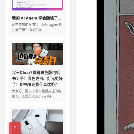
我的 AI Agent 学会赚钱了...
前两天有朋友问我：你的 Agent 现
在能干嘛？ 我说我的...
汉王Clear7锦鲤黑色版电纸
书上手：底色更白、灯光更好
了！KPW6还剩什么优势？
大家好，要说上半年最受关注的电
纸书，无疑是汉王Clear7锦...