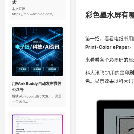
式”
本文来源：
彩色墨水屏有
https://mp.weixin.qq.com/...
第一招，看看电纸书用
Print-Color ePaper
来看看各个彩墨屏的显
科大讯飞C1用的是
印刷
色。显示效果以科大讯飞
用WorkBuddy自动发布微信
公众号
解锁Workbuddy的5大Skill，实现
一句话写...