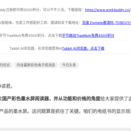
buddy注册即可得2000积分，可以干不少活。下载链接：
https://www.workbuddy.cn/
ate智能体，也是工作搭配好工具：邀请码及下载地址：
百度 Dumate邀请码: 7D8DUY
字节TraeWork免费4500积分，点击下载
字节跳动TraeWork免费4500积分
Tabbit AI浏览器，在浏览器里用AI
Tabbit AI浏览器，点击下载
的优劣
内含最新彩色电子纸消息
今日头条
静读君。
款
国产彩色墨水屏阅读器，并从功能和价格的角度
给大家提供了
产品的墨水屏。这问题算是抓住了关键。咱们的电纸书的显示效