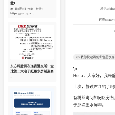
载）
腾讯ork
📚【旧报刊】合集」链接：
https://pan.quar...
百度Dum
2招教你快速辨别彩色墨水屏
东方科脉再次递表港交所！全
\n
球第二大电子纸墨水屏制造商
Hello，大家好，我是
...
上次，静读君介绍了9
有粉丝询问如何区分各
于那块墨水屏嘛。