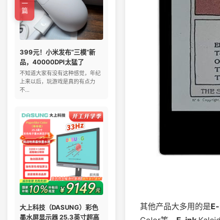
←上一篇
399元！小米发布“三模”新
品，40000DPI太猛了
不知道大家有没有这种感觉，年纪
上来以后，玩游戏是真的有点力
不...
其他产品大多用的是
E-
大上科技（DASUNG）彩色
墨水屏显示器 25.3英寸超高
Color等。
E-ink
Kal