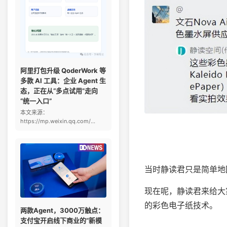
阿里打包升级 QoderWork 等
多款 AI 工具：企业 Agent 生
态，正在从“多点试用”走向
“统一入口”
本文来源：
https://mp.weixin.qq.com/...
当时静读君只是简单地
现在呢，静读君来给大
的彩色电子纸技术。
两款Agent，3000万触点：
支付宝开启线下商业的“新模