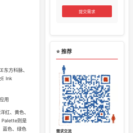
提交需求
⭐ 推荐
KE东方科脉、
 Ink
纸应用
青色、洋红、黄色、
alette则是
色、蓝色、绿色
需求交流