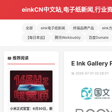
einkCN中文站,电子纸新闻,行业
全部
eink电子纸新闻
终端品牌产品
eink
【每日幸运】
腾讯Workbuddy
百度Dumate
📖 推荐阅读
E Ink Gal
📅 2026-07-01 02:28:57
小米正式官宣：6月30日，新