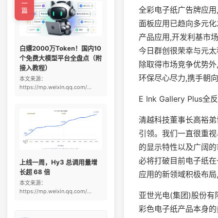
←上一篇
全彩电子纸广告牌应用
面板应用已趋向多元化
产品应用,开发利基市
白嫖2000万Token！国内10
今日群创很荣幸与元太
个免费大模型平台全盘点（附
除取得市场竞争优势外
接入教程）
环保尽心尽力,携手朝向
本文来源：
https://mp.weixin.qq.com/...
E Ink Gallery
清越科技董事长高裕弟
引领。我们一直很重视与
的显示特性以及广阔的市场发
必将打破目前电子纸在
上线一周，Hy3 总调用量增
长超 68 倍
应用的新领域积极布局
本文来源：
https://mp.weixin.qq.com/...
亚世光电(集团)股份
彩色电子纸产品本身的