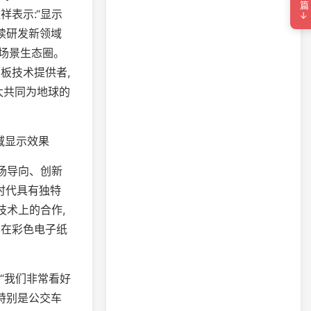
下一篇→
表示:“显示
续研发新领域
联场景生态圈。
板技术提供者,
太共同为地球的
全色域显示效果
场导向、创新
网时代具有独特
纸技术上的合作,
已在彩色电子纸
“我们非常看好
特别是公交车