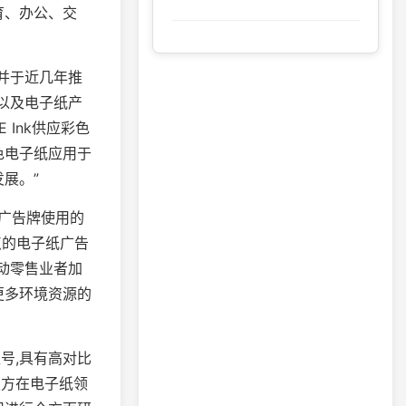
育、办公、交
并于近几年推
畴以及电子纸产
 Ink供应彩色
色电子纸应用于
展。”
D广告牌使用的
点的电子纸广告
动零售业者加
更多环境资源的
型号,具有高对比
双方在电子纸领