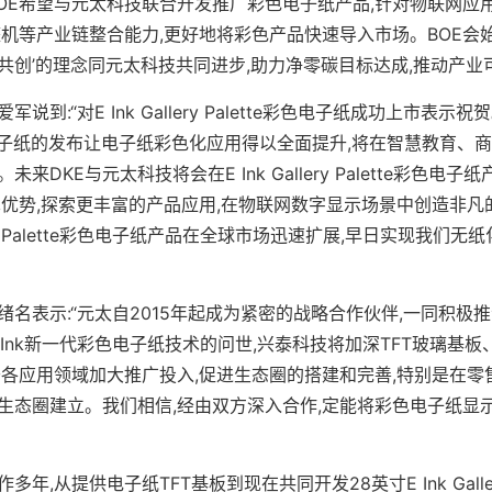
BOE希望与元太科技联合开发推广彩色电子纸产品,针对物联网应
整机等产业链整合能力,更好地将彩色产品快速导入市场。BOE会始
创’的理念同元太科技共同进步,助力净零碳目标达成,推动产业可
到:“对E Ink Gallery Palette彩色电子纸成功上市表示祝贺。
tte彩色电子纸的发布让电子纸彩色化应用得以全面提升,将在智慧教育
DKE与元太科技将会在E Ink Gallery Palette彩色电
术优势,探索更丰富的产品应用,在物联网数字显示场景中创造非凡
lery Palette彩色电子纸产品在全球市场迅速扩展,早日实现我们
名表示:“元太自2015年起成为紧密的战略合作伙伴,一同积极
 Ink新一代彩色电子纸技术的问世,兴泰科技将加深TFT玻璃基
于各应用领域加大推广投入,促进生态圈的搭建和完善,特别是在零
生态圈建立。我们相信,经由双方深入合作,定能将彩色电子纸显
年,从提供电子纸TFT基板到现在共同开发28英寸E Ink Galler