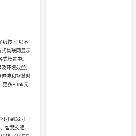
子纸技术,以不
各式物联网显示
各式场景中。
及环境效益,
慧包装和智慧时
多E Ink元
1寸到32寸
育、智慧交通、
优势,强化与E