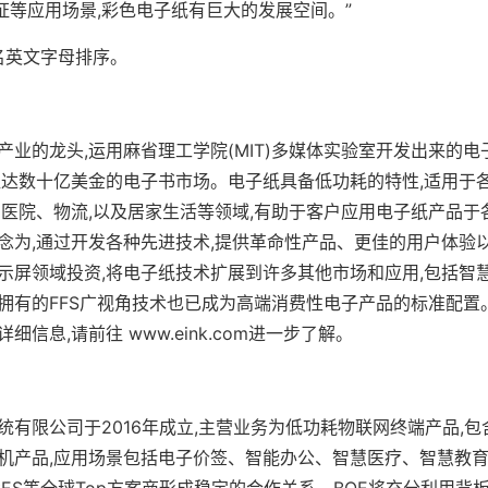
别证等应用场景,彩色电子纸有巨大的发展空间。”
名英文字母排序。
业的龙头,运用麻省理工学院(MIT)多媒体实验室开发出来的电
值达数十亿美金的电子书市场。电子纸具备低功耗的特性,适用于
、医院、物流,以及居家生活等领域,有助于客户应用电子纸产品于
念为,通过开发各种先进技术,提供革命性产品、更佳的用户体验以
示屏领域投资,将电子纸技术扩展到许多其他市场和应用,包括智
有的FFS广视角技术也已成为高端消费性电子产品的标准配置。更
信息,请前往 www.eink.com进一步了解。
有限公司于2016年成立,主营业务为低功耗物联网终端产品,包含
/整机产品,应用场景包括电子价签、智能办公、智慧医疗、智慧教
SES等全球Top方案商形成稳定的合作关系。BOE将充分利用背板