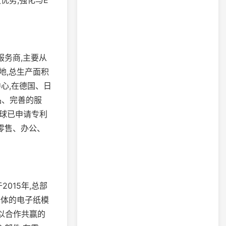
服务商,主要从
地,总生产面积
心,在德国、日
品、完善的服
全球已申请专利
零售、办公、
015年,总部
一体的电子纸模
以合作共赢的