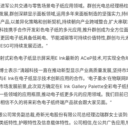
,进军公共交通与零售场景电子纸应用领域。群创光电总经理杨柱祥
发展,群创深耕显示面板领域,运用多年来面板制造的坚强实力,持
场产品,以差异化策略和创新契机,持续朝向产业跨域整合,扩大串
科技携手合作开发彩色电子纸的多元应用,推升群创成为全方位面
,更因电子纸具备低耗电、节能减碳等可持续价值特性,群创与元
ESG可持续发展迈进。”
 Plus全反射式彩色电子纸显示屏采用E Ink最新的 ACeP技术,可实现
博士表示:“清越科技一直在推动新型显示产业高质量发展,坚持市
E Ink在电子纸显示技术创新应用的合作。‘电子墨水’在物联
展前景,此次双方确定在E Ink Gallery Palette全彩电子
一些领域的应用瓶颈,推动电子纸更多元的应用领域。我们目前
,相信不久的将来彩色电子纸终端产品就会跟大家见面。”
有限公司常务副总裁,奇新光电股份有限公司总经理边瑞群女士谈到:
类纸特性,护眼特性及信息载体特性。公司相信,在公共广告应用,