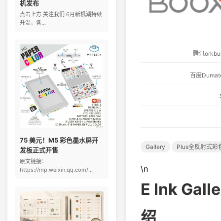
机发布
点击上方 关注我们 6月新机潮持续
升温，各...
腾讯ork
百度Dum
75 美元！M5 彩色墨水屏开
Gallery
Plus全反射式
发板正式开售
原文链接：
\n
https://mp.weixin.qq.com/...
E Ink G
绍