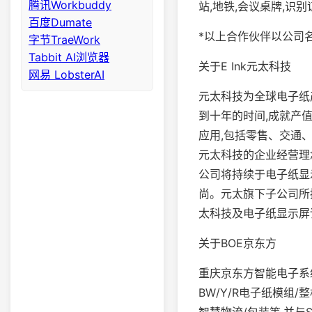
腾讯Workbuddy
站,地铁,会议桌牌,识
百度Dumate
*以上合作伙伴以公司
字节TraeWork
Tabbit AI浏览器
关于E Ink元太科技
网易 LobsterAI
元太科技为全球电子纸产
到十年的时间,成就产
应用,包括零售、交通
元太科技的企业经营理
公司将持续于电子纸显
尚。元太旗下子公司所拥
太科技及电子纸显示屏详细
关于BOE京东方
重庆京东方智能电子系统
BW/Y/R电子纸模组
智慧物流/包装等,并与