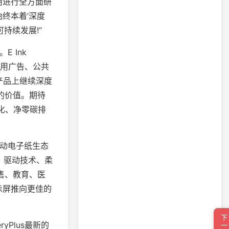
用进行全方面研
终本着‘深度
持续发展!”
E Ink
、商用广告、公共
子纸产品上继续深度
的价值。期待
无纸化、净零碳排
推动电子纸生态
板、驱动技术、柔
售、教育、医
示屏推向更佳的
yPlus最新的