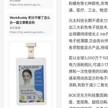
原文链接：
和橘色等七种颜色,非
https://mp.weixin.qq.co...
通、医疗、工业、物流
WorkBuddy 积分不够了怎么
元太科技长期不遗余力
办一篇文章教会你
出三大彩色电子纸技术。
本文来源：
https://mp.weixin.qq.com/...
业规模持续增长,E I
电子纸薄膜,交由各伙
各项智能显示产品,将
若以全球3,000万个
电力消耗相比,可减少
牌和一次性使用的印刷
速采用动态显示的电子
消耗,有助于减少二氧
BOE京东方科技集团高
度、宽视角、超低功耗