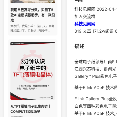
科技见闻网
2022-04-1
我用自己高考分数，实测了5
款AI志愿填报助手，有一款很
加入交流群
准
科技见闻网
大家好，我是小禾！ 这几天，高考
819 文章 171.2w阅读
陆续出分了。但我估计很多考...
描述
全球电子纸领导厂商E 
江西兴泰科技、群创光电、清越
Gallery™ Plus彩色
基于E Ink ACeP 技
E Ink Gallery
白色等四种彩色电子墨水粒子
从TFT看懂电子纸生态链｜
COMPUTEX现场见
基于E Ink ACe