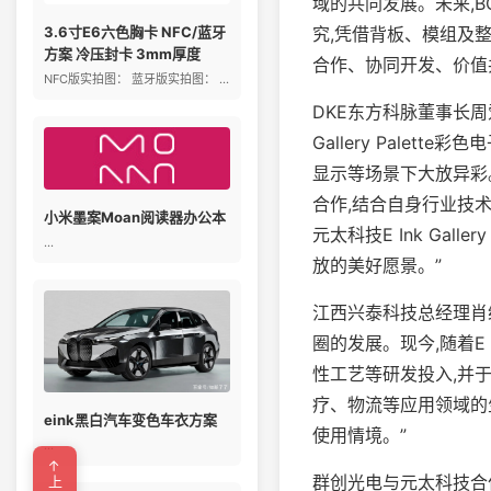
域的共同发展。未来,
究,凭借背板、模组及
3.6寸E6六色胸卡 NFC/蓝牙
方案 冷压封卡 3mm厚度
合作、协同开发、价值共
NFC版实拍图： 蓝牙版实拍图： ...
DKE东方科脉董事长周爱军说
Gallery Pale
显示等场景下大放异彩。未来
合作,结合自身行业技
小米墨案Moan阅读器办公本
元太科技E Ink Gal
...
放的美好愿景。”
江西兴泰科技总经理肖绪
圈的发展。现今,随着E
性工艺等研发投入,并
疗、物流等应用领域的
eink黑白汽车变色车衣方案
使用情境。”
...
群创光电与元太科技合作多