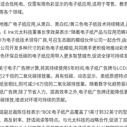
常适合低秏电、仅需有限色彩显示的电子纸应用,适用于零售、教
等各个领域。
地推广电子纸应用,从黑白、黑白红/黄三色电子纸技术持续精进,
E Ink元太科技董事长李政昊表示:“随着电子纸产品与应用范
nk作为电子纸技术领导厂商,号召生态圈的模组伙伴公司一起合作,由E
伴公司开发多种尺寸的彩色电子纸模组,共同携手更积极地推动彩
绿色环保且低碳的电子纸应用带入更多智慧城市,促进全球可持续发
10英寸电子广告牌计算,将其持续使用5年时间,电子纸广告牌与LC
1万2千倍的二氧化碳排放量。具有低碳、动态显示、类纸质感特
纸张相比,则可减少6万倍的二氧化碳排放量。随着数字化趋势驱
纸广告牌,除了节省人力、提高效率之外,电子纸广告牌还能降低
化碳排放,增进对环境可持续的贡献。
级副总裁陈任桂表示:“BOE电子纸产品覆盖了1英寸到32英寸的
、高反射率、舒适阅读等特点。与元太科技的战略合作,促进了