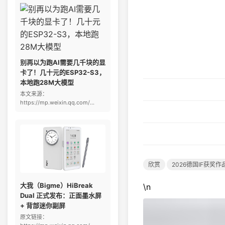
别再以为跑AI需要几千块的显
卡了！几十元的ESP32-S3，
本地跑28M大模型
本文来源：
https://mp.weixin.qq.com/...
欣赏
2026德国IF获奖
大我（Bigme）HiBreak
\n
Dual 正式发布：正面墨水屏
+ 背部迷你副屏
原文链接：