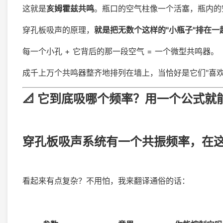
这就是
亥姆霍兹共鸣
。瓶口的空气柱像一个活塞，瓶内的
穿孔板吸声的原理，
就是把无数个这样的"小瓶子"排在一
每一个小孔 + 它背后的那一段空气 = 一个微型共鸣器。
成千上万个共鸣器整齐地排列在墙上，当恰好是它们"喜
📐 它到底吸哪个频率？用一个公式就
穿孔板吸声系统有一个
共振频率
，在
看起来有点复杂？不用怕，我来翻译通俗的话：