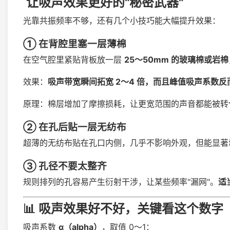
让吸声效果更好的"秘密武器"
光靠共振频率不够，还有几个小技巧能大幅提升效果：
① 在背腔里塞一层薄棉
在空气腔里紧贴背板放一层
25～50mm 的玻璃棉或岩棉
效果：
吸声带宽瞬间拓宽 2～4 倍，而且峰值吸声系数
原理：棉层增加了摩擦损耗，让更宽范围的声音都能被转
② 在孔后贴一层无纺布
超薄的无纺布贴在孔口内侧，几乎不影响外观，但能显著
③ 孔径不要太整齐
规则排列的孔容易产生衍射干涉，让某些频率"漏网"。
适
📊 吸声效果好不好，关键看这个数字
吸声系数
α（alpha）
，取值 0～1：