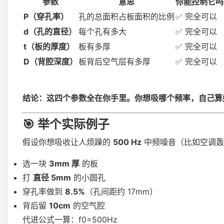
参数
意思
你能控制它吗
P（穿孔率）
孔的总面积占板面积的比例
✅ 完全可以
d（孔的直径）
每个孔有多大
✅ 完全可以
t（板的厚度）
板有多厚
✅ 完全可以
D（背腔深度）
板背后空气层有多厚
✅ 完全可以
结论：这四个参数全在你手里。你想吸哪个频率，自己算
🎯 举个实际例子
假设你想吸收让人烦躁的
500 Hz
中频噪音（比如空调轰
选一块
3mm 厚
的板
打
直径 5mm
的小圆孔
穿孔率做到
8.5%
（孔间距约 17mm）
背后留
10cm
的空气腔
代进公式一算：f0=500Hz