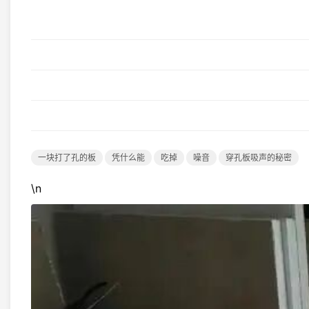
一块打了孔的板
凭什么能
吃掉
噪音
穿孔板吸声的秘密
\n