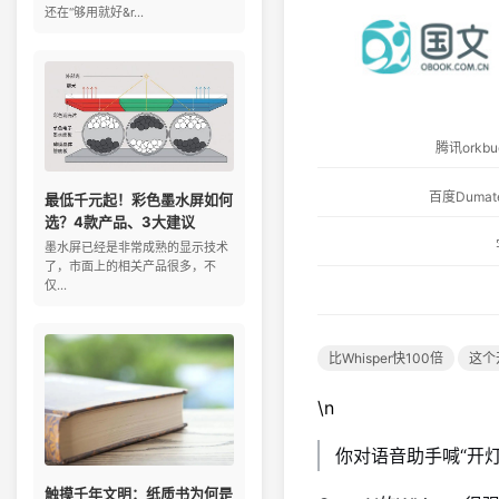
还在“够用就好&r...
腾讯ork
百度Dum
最低千元起！彩色墨水屏如何
选？4款产品、3大建议
墨水屏已经是非常成熟的显示技术
了，市面上的相关产品很多，不
仅...
比Whisper快100倍
这个
\n
你对语音助手喊“开灯
触摸千年文明：纸质书为何是