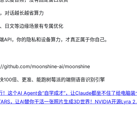
，对话越长越省算力
、日文等边缘场景有专属优化
端API，你的隐私和设备算力，才真正属于你自己。
://github.com/moonshine-ai/moonshine
er快100倍、更准、能跑树莓派的端侧语音识别引擎
！这个AI Agent会“自学成才”，让Claude都坐不住了
给电脑装
TARS，让AI替你干活
一张照片生成3D世界！NVIDIA开源Lyra 2.