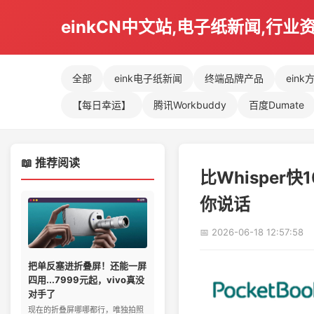
einkCN中文站,电子纸新闻,行业
全部
eink电子纸新闻
终端品牌产品
eink
【每日幸运】
腾讯Workbuddy
百度Dumate
📖 推荐阅读
比Whispe
你说话
📅 2026-06-18 12:57:58
把单反塞进折叠屏！还能一屏
四用...7999元起，vivo真没
对手了
现在的折叠屏哪哪都行，唯独拍照