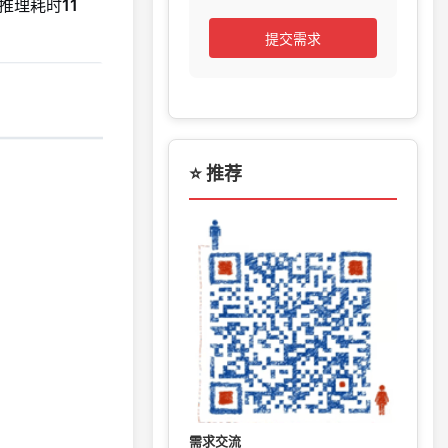
次推理耗时
11
提交需求
⭐ 推荐
需求交流