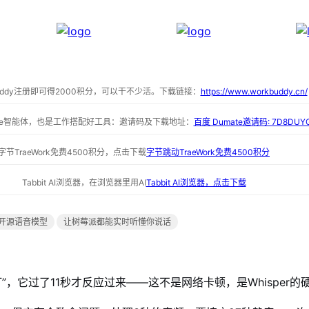
buddy注册即可得2000积分，可以干不少活。下载链接：
https://www.workbuddy.cn/
ate智能体，也是工作搭配好工具：邀请码及下载地址：
百度 Dumate邀请码: 7D8DUY
字节TraeWork免费4500积分，点击下载
字节跳动TraeWork免费4500积分
Tabbit AI浏览器，在浏览器里用AI
Tabbit AI浏览器，点击下载
开源语音模型
让树莓派都能实时听懂你说话
”，它过了11秒才反应过来——这不是网络卡顿，是Whisper的