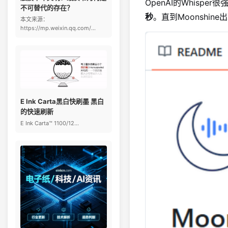
OpenAI的Whis
不可替代的存在？
秒
。直到Moonshin
本文来源：
https://mp.weixin.qq.com/...
E Ink Carta黑白快刷墨 黑白
的快速刷新
E Ink Carta™ 1100/12...