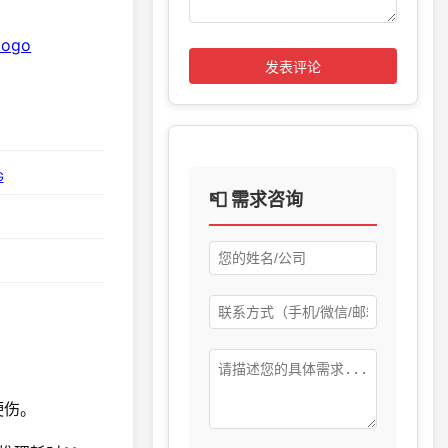
发表评论
G
📮 需求咨询
硬伤。