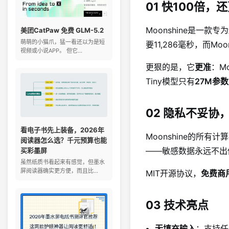
01 快100倍，
Moonshine是一款专为
美团CatPaw 免费 GLM-5.2
萌萌的小猫爪，猛一看还以为是短
要11,286毫秒，而Moons
视频或小说APP。 但它...
更狠的是，它
更准
：Mo
Tiny模型只有
27M参数
02 隐私不妥协
看电子书先上装备，2026年
Moonshine的所
阅读器怎么选？千元预算也能
——敏感数据永远不出
买彩墨屏
虽然纸质书看起来有感觉，但墨水
屏阅读器确实更方便，而且比...
MIT开源协议，
免费商
03 技术亮点
无填充输入
：支持任