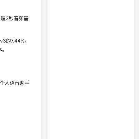
r处理3秒音频需
 v3的7.44%。
s
。
、个人语音助手