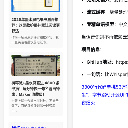
流式缓存
：增量处理
2026年墨水屏电纸书测评推
专精单语模型
：中文
荐：这两款护眼神器让阅读更
舒适
当语音识别不再依赖云
作为一名资深测评官和推荐官，我
一直关注着墨水屏电纸书...
项目信息
：
GitHub地址
：https
一句话
：比Whisp
树莓派+墨水屏塞进 4800 条
3300行代码单挑53万行
书摘！每分钟换一句名著当钟
表，Maker 收藏级！
生”：字节跳动开源UI-
书架上摆一台墨水屏时钟，不显示
夜爆火
数字，而是每分钟翻出一段带着
当...