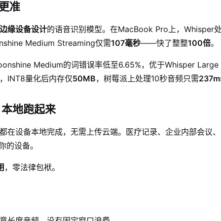
还更准
边缘设备设计
的语音识别模型。在MacBook Pro上，Whispe
hine Medium Streaming仅需
107毫秒
——快了整整
100倍
。
onshine Medium的词错误率低至6.65%，优于Whisper Large
，INT8量化后内存仅
50MB
，树莓派上处理10秒音频只需
237m
，本地跑起来
有计算都在设备本地完成，无需上传云端。医疗记录、企业内部会议
你的设备。
用
，零法律包袱。
意长度音频，没有固定窗口浪费