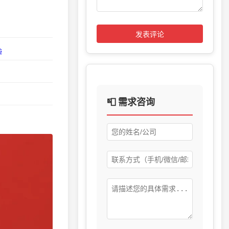
发表评论
G
📮 需求咨询