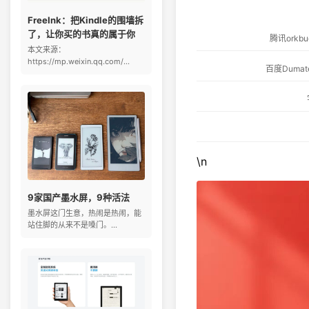
FreeInk：把Kindle的围墙拆
了，让你买的书真的属于你
腾讯ork
本文来源：
https://mp.weixin.qq.com/...
百度Dum
\n
9家国产墨水屏，9种活法
墨水屏这门生意，热闹是热闹，能
站住脚的从来不是嗓门。...