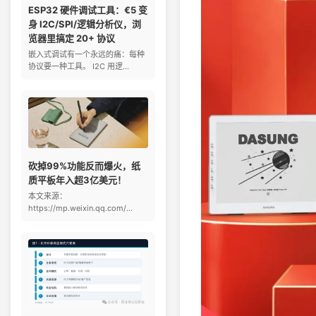
ESP32 硬件调试工具：€5 变
身 I2C/SPI/逻辑分析仪，浏
览器里搞定 20+ 协议
嵌入式调试有一个永远的痛：每种
协议要一种工具。 I2C 用逻...
砍掉99%功能反而爆火，纸
质平板年入超3亿美元！
本文来源：
https://mp.weixin.qq.com/...