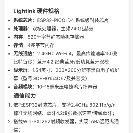
LightInk 硬件规格
系统芯片
：ESP32-PICO-D4 系统级封装芯片
处理器
：双核处理器，主频240兆赫兹
内存
：520千字节静态随机存储器
存储
：4兆字节闪存
无线通信
：2.4GHz Wi-Fi 4，最高传输速率150兆
比特每秒；蓝牙4.2 经典蓝牙/低功耗蓝牙双模
显示屏
：1.54英寸、200×200分辨率黑白电子纸屏
幕（型号GDEH0154D67及兼容款）
音频模块
：10–15毫米压电蜂鸣片扬声器
通信能力
依托ESP32封装芯片，支持2.4GHz 802.11b/g/n
标准无线网络、蓝牙4.2增强数据速率/传统蓝牙；
搭载Wio-SX1262射频收发器，实现LoRa远距离通
信；