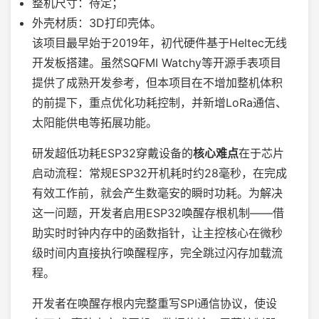
整机尺寸：待定；
外壳材质：3D打印壳体。
该项目最早始于2019年，初代硬件基于Heltec无线
开发板搭建。虽然SQFMI Watchy等开源手表项目
提供了成熟开发参考，但本项目在不增加整机体积
的前提下，重点优化功耗控制，并新增LoRa通信、
太阳能供电等拓展功能。
研发超低功耗ESP32穿戴设备的
核心难点
在于芯片
启动流程：常规ESP32开机耗时约28毫秒，在完成
有效工作前，就会产生数毫安的瞬时功耗。为解决
这一问题，开发者启用ESP32唤醒存根机制——借
助实时时钟内存中的函数指针，让主控核心在微秒
级时间内直接执行唤醒程序，完全跳过闪存加载流
程。
开发者在唤醒存根内完整重写SPI通信协议，使设