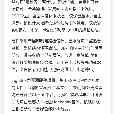
备可在1毫秒内完成开机、数据传输、屏幕控制器
缓存刷新全套操作。完成画面更新指令下发后，
ESP32立即重回深度休眠状态，仅保留墨水屏自主
刷新。该设计大幅降低浅休眠阶段的耗电，仅依靠
100毫安时电池，就能实现6至10个月的超长续航。
硬件采用
单层印制电路板
设计，墨水屏可平整贴合
背板，整机结构轻薄简洁。3D打印外壳分为前后两
部分，紧凑收纳全部元器件。为进一步降低功耗，
设计移除加速度传感器、专用充电芯片等高功耗器
件，全程依靠太阳能电池完成供电与电池补电。
LightInk为
开源硬件项目
，基于ESP-IDF框架开发
的固件、立创EDA硬件工程文件、3D打印外壳模型
均已开源至GitHub平台。设备组装教程与项目研发
日志可在黑客技术社区Hackaday查阅，该项目现
已报名参与平台绿色能源挑战赛。