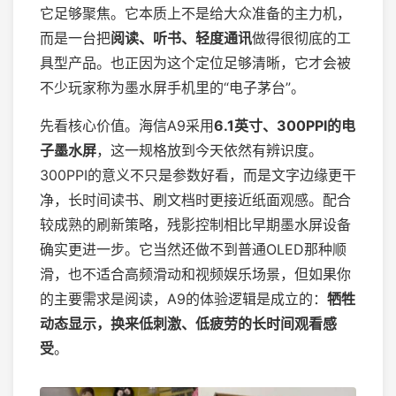
它足够聚焦。它本质上不是给大众准备的主力机，
而是一台把
阅读、听书、轻度通讯
做得很彻底的工
具型产品。也正因为这个定位足够清晰，它才会被
不少玩家称为墨水屏手机里的“电子茅台”。
先看核心价值。海信A9采用
6.1英寸、300PPI的电
子墨水屏
，这一规格放到今天依然有辨识度。
300PPI的意义不只是参数好看，而是文字边缘更干
净，长时间读书、刷文档时更接近纸面观感。配合
较成熟的刷新策略，残影控制相比早期墨水屏设备
确实更进一步。它当然还做不到普通OLED那种顺
滑，也不适合高频滑动和视频娱乐场景，但如果你
的主要需求是阅读，A9的体验逻辑是成立的：
牺牲
动态显示，换来低刺激、低疲劳的长时间观看感
受
。