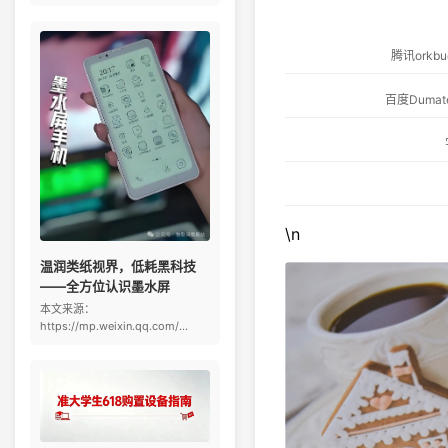
腾讯ork
百度Dum
\n
温润类纸视界，低耗黑科技
——全方位认识墨水屏
本文来源：
https://mp.weixin.qq.com/...