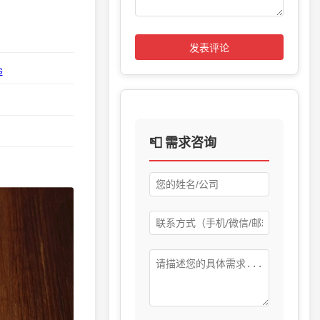
发表评论
G
📮 需求咨询