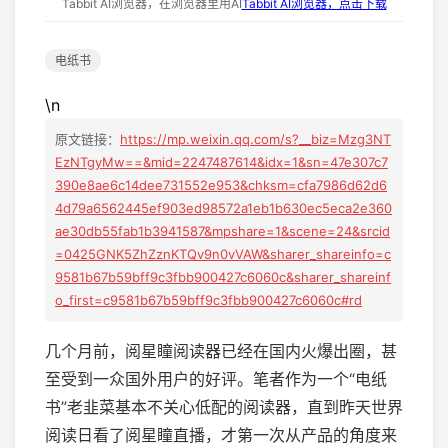
Tabbit AI浏览器，在浏览器里用AI
Tabbit AI浏览器，点击下载
电纸书
\n
原文链接：
https://mp.weixin.qq.com/s?__biz=Mzg3NT
EzNTgyMw==&mid=2247487614&idx=1&sn=47e307c7
390e8ae6c14dee731552e953&chksm=cfa7986d62d6
4d79a6562445ef903ed98572a1eb1b630ec5eca2e360
ae30db55fab1b3941587&mpshare=1&scene=24&srcid
=0425GNK5ZhZznKTQv9n0vVAW&sharer_shareinfo=c
9581b67b59bff9c3fbb900427c6060c&sharer_shareinf
o_first=c9581b67b59bff9c3fbb900427c6060c#rd
几个月前，阅星瞳阅读器已经在国内火爆出圈，甚
至受到一众国外用户的好评。笔者作为一个“电纸
书”老韭菜基本不关心低配的阅读器，直到昨天世界
阅读日看了阅星瞳直播，才第一次从产品的角度来